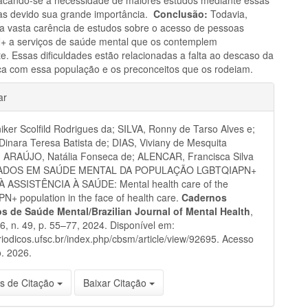
as devido sua grande importância.
Conclusão:
Todavia,
e a vasta carência de estudos sobre o acesso de pessoas
 a serviços de saúde mental que os contemplem
e. Essas dificuldades estão relacionadas a falta ao descaso da
ca com essa população e os preconceitos que os rodeiam.
hes
ar
niker Scolfild Rodrigues da; SILVA, Ronny de Tarso Alves e;
nara Teresa Batista de; DIAS, Viviany de Mesquita
; ARAÚJO, Natália Fonseca de; ALENCAR, Francisca Silva
DADOS EM SAÚDE MENTAL DA POPULAÇÃO LGBTQIAPN+
 ASSISTÊNCIA À SAÚDE: Mental health care of the
+ population in the face of health care.
Cadernos
ros de Saúde Mental/Brazilian Journal of Mental Health
,
 16, n. 49, p. 55–77, 2024. Disponível em:
eriodicos.ufsc.br/index.php/cbsm/article/view/92695. Acesso
. 2026.
s de Citação
Baixar Citação