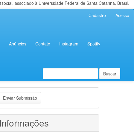
cial, associado à Universidade Federal de Santa Catarina, Brasil.
Cadastro
Acesso
Anúncios
Contato
Instagram
Spotify
Buscar
nviar
Enviar Submissão
ubmissão
Informações