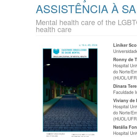
ASSISTÊNCIA À S
Mental health care of the LGBT
health care
Barra
Cont
Liniker Sco
Universida
lateral
do
Ronny de T
de
artigo
Hospital Un
do Norte/Em
artigos
princi
(HUOL/UFR
Dinara Ter
Faculdade I
Viviany de
Hospital Un
do Norte/Em
(HUOL/UFR
Natália Fo
Hospital Un