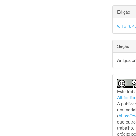
Edição
v. 16 n. 4
Seção
Artigos or
Este trab
Attributio
A public
um model
(
https://
que outro
trabalho,
crédito pe