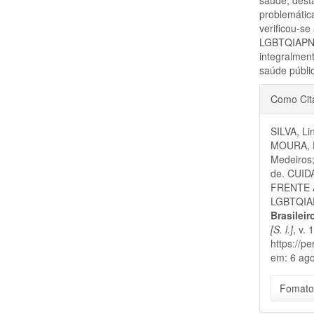
problemátic
verificou-s
LGBTQIAPN+
integralment
saúde públi
Detal
Como Cit
do
SILVA, Li
artigo
MOURA, Di
Medeiros
de. CUI
FRENTE À
LGBTQIAPN
Brasilei
[S. l.]
, v.
https://p
em: 6 ago
Fomato