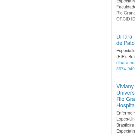
Especiali
Faculdade
Rio Grand
ORCID I
Dinara 
de Pato
Especiali
(FIP). Bel
dinaramo
5674-940
Viviany
Univers
Rio Gra
Hospit
Enfermeir
Lopes/Un
Brasilei
Especiali