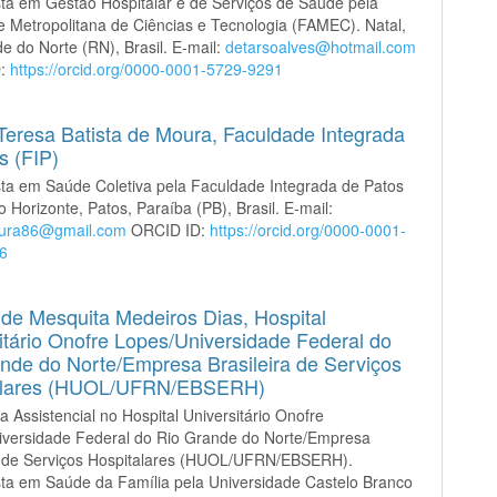
sta em Gestão Hospitalar e de Serviços de Saúde pela
 Metropolitana de Ciências e Tecnologia (FAMEC). Natal,
e do Norte (RN), Brasil. E-mail:
detarsoalves@hotmail.com
D:
https://orcid.org/0000-0001-5729-9291
Teresa Batista de Moura,
Faculdade Integrada
s (FIP)
sta em Saúde Coletiva pela Faculdade Integrada de Patos
o Horizonte, Patos, Paraíba (PB), Brasil. E-mail:
ura86@gmail.com
ORCID ID:
https://orcid.org/0000-0001-
6
 de Mesquita Medeiros Dias,
Hospital
itário Onofre Lopes/Universidade Federal do
nde do Norte/Empresa Brasileira de Serviços
alares (HUOL/UFRN/EBSERH)
a Assistencial no Hospital Universitário Onofre
iversidade Federal do Rio Grande do Norte/Empresa
ra de Serviços Hospitalares (HUOL/UFRN/EBSERH).
sta em Saúde da Família pela Universidade Castelo Branco