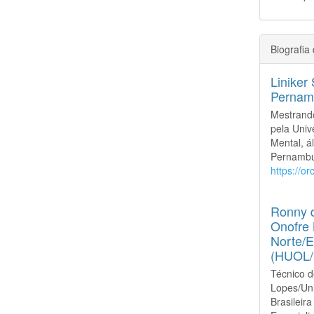
Biografia
Liniker
Pernam
Mestrand
pela Uni
Mental, á
Pernambuc
https://o
Ronny d
Onofre 
Norte/E
(HUOL
Técnico d
Lopes/Un
Brasilei