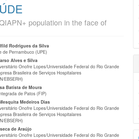
AÚDE
QIAPN+ population in the face of
eúdo
lfild Rodrigues da Silva
de de Pernambuco (UPE)
arso Alves e Silva
iversitário Onofre Lopes/Universidade Federal do Rio Grande
presa Brasileira de Serviços Hospitalares
pal
N/EBSERH)
esa Batista de Moura
ntegrada de Patos (FIP)
 Mesquita Medeiros Dias
iversitário Onofre Lopes/Universidade Federal do Rio Grande
presa Brasileira de Serviços Hospitalares
N/EBSERH)
nseca de Araújo
D
iversitário Onofre Lopes/Universidade Federal do Rio Grande