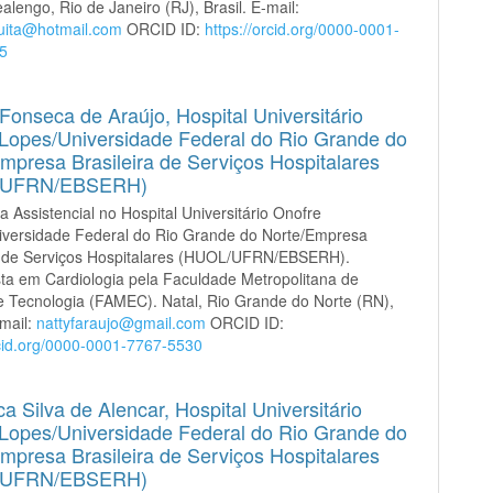
alengo, Rio de Janeiro (RJ), Brasil. E-mail:
uita@hotmail.com
ORCID ID:
https://orcid.org/0000-0001-
5
 Fonseca de Araújo,
Hospital Universitário
Lopes/Universidade Federal do Rio Grande do
mpresa Brasileira de Serviços Hospitalares
/UFRN/EBSERH)
a Assistencial no Hospital Universitário Onofre
iversidade Federal do Rio Grande do Norte/Empresa
ra de Serviços Hospitalares (HUOL/UFRN/EBSERH).
sta em Cardiologia pela Faculdade Metropolitana de
e Tecnologia (FAMEC). Natal, Rio Grande do Norte (RN),
-mail:
nattyfaraujo@gmail.com
ORCID ID:
rcid.org/0000-0001-7767-5530
ca Silva de Alencar,
Hospital Universitário
Lopes/Universidade Federal do Rio Grande do
mpresa Brasileira de Serviços Hospitalares
/UFRN/EBSERH)