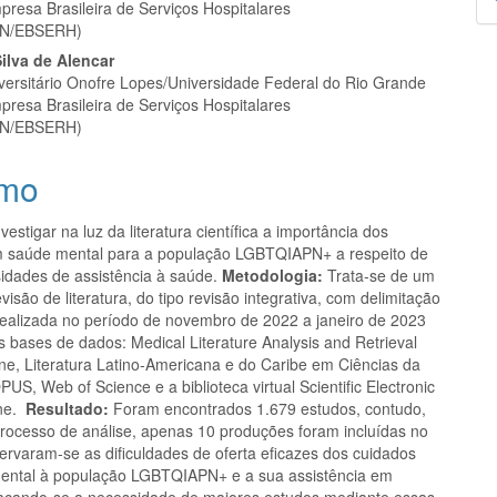
presa Brasileira de Serviços Hospitalares
p
N/EBSERH)
ilva de Alencar
iversitário Onofre Lopes/Universidade Federal do Rio Grande
presa Brasileira de Serviços Hospitalares
N/EBSERH)
mo
vestigar na luz da literatura científica a importância dos
 saúde mental para a população LGBTQIAPN+ a respeito de
idades de assistência à saúde.
Metodologia:
Trata-se de um
visão de literatura, do tipo revisão integrativa, com delimitação
realizada no período de novembro de 2022 a janeiro de 2023
s bases de dados: Medical Literature Analysis and Retrieval
ne, Literatura Latino-Americana e do Caribe em Ciências da
S, Web of Science e a biblioteca virtual Scientific Electronic
ine.
Resultado:
Foram encontrados 1.679 estudos, contudo,
 processo de análise, apenas 10 produções foram incluídas no
ervaram-se as dificuldades de oferta eficazes dos cuidados
ental à população LGBTQIAPN+ e a sua assistência em
acando-se a necessidade de maiores estudos mediante essas