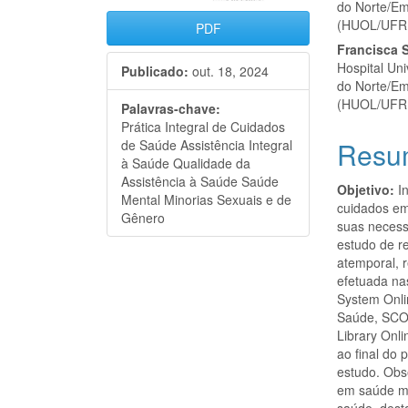
do Norte/Em
(HUOL/UFR
PDF
Francisca S
Hospital Un
Publicado:
out. 18, 2024
do Norte/Em
(HUOL/UFR
Palavras-chave:
Prática Integral de Cuidados
Resu
de Saúde Assistência Integral
à Saúde Qualidade da
Assistência à Saúde Saúde
Objetivo:
In
Mental Minorias Sexuais e de
cuidados em
Gênero
suas necess
estudo de re
atemporal, 
efetuada na
System Onli
Saúde, SCOPU
Library Onl
ao final do
estudo. Obs
em saúde m
saúde, dest