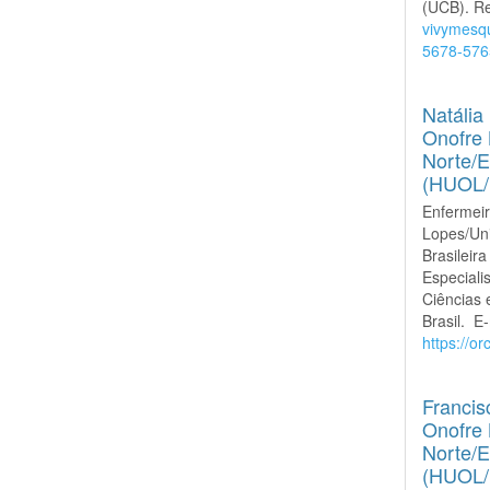
(UCB). Re
vivymesq
5678-576
Natália
Onofre 
Norte/E
(HUOL
Enfermeir
Lopes/Un
Brasilei
Especiali
Ciências 
Brasil. E
https://o
Francis
Onofre 
Norte/E
(HUOL