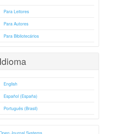
Para Leitores
Para Autores
Para Bibliotecários
Idioma
English
Español (España)
Português (Brasil)
esenvolvido
Open Journal Systems