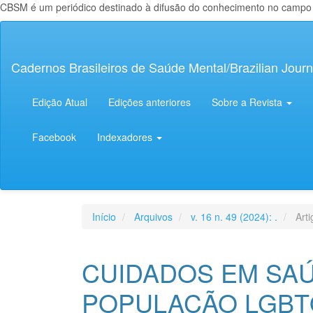
CBSM é um periódico destinado à difusão do conhecimento no campo da
Navegação
Principal
Conteúdo
Cadernos Brasileiros de Saúde Mental/Brazilian Journ
principal
Barra
Lateral
Edição Atual
Edições anteriores
Sobre a Revista
Facebook
Indexadores
Início
Arquivos
v. 16 n. 49 (2024): .
Arti
CUIDADOS EM SA
POPULAÇÃO LGBT