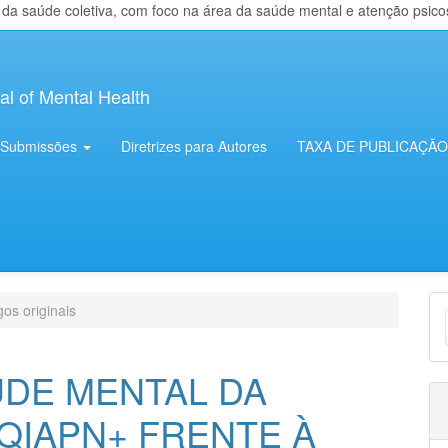
 saúde coletiva, com foco na área da saúde mental e atenção psicosso
al of Mental Health
Submissões
Diretrizes para Autores
TAXA DE PUBLICAÇÃO
E
gos originais
S
ÚDE MENTAL DA
QIAPN+ FRENTE À