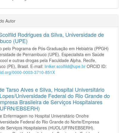
 do Autor
 Scolfild Rodrigues da Silva,
Universidade de
buco (UPE)
o pelo Programa de Pós-Graduação em Hebiatria (PPGH)
versidade de Pernambuco (UPE). Especialista em Saúde
lcool e outras drogas pela Faculdade Alpha. Recife,
o (PE), Brasil. E-mail:
liniker.scolfild@upe.br
ORCID ID:
rcid.org/0000-0003-3710-851X
e Tarso Alves e Silva,
Hospital Universitário
Lopes/Universidade Federal do Rio Grande do
mpresa Brasileira de Serviços Hospitalares
/UFRN/EBSERH)
e Enfermagem no Hospital Universitário Onofre
iversidade Federal do Rio Grande do Norte/Empresa
ra de Serviços Hospitalares (HUOL/UFRN/EBSERH).