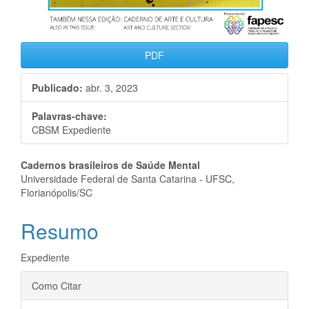
PDF
Publicado:
abr. 3, 2023
Palavras-chave:
CBSM Expediente
Conteúdo
Cadernos brasileiros de Saúde Mental
Universidade Federal de Santa Catarina - UFSC,
do
Florianópolis/SC
artigo
Resumo
principal
Expediente
Detalhes
Como Citar
do