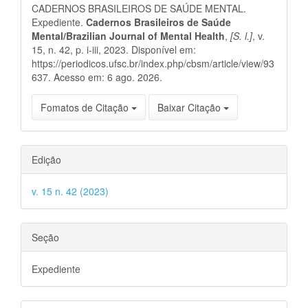
CADERNOS BRASILEIROS DE SAÚDE MENTAL.
artigo
Expediente.
Cadernos Brasileiros de Saúde
Mental/Brazilian Journal of Mental Health
,
[S. l.]
, v.
15, n. 42, p. i-iii, 2023. Disponível em:
https://periodicos.ufsc.br/index.php/cbsm/article/view/93
637. Acesso em: 6 ago. 2026.
Fomatos de Citação
Baixar Citação
Edição
v. 15 n. 42 (2023)
Seção
Expediente