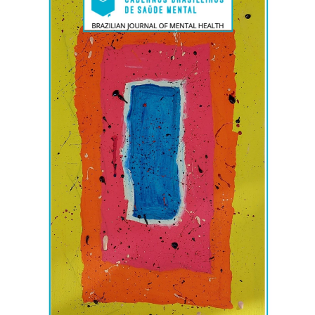
lateral
de
artigos