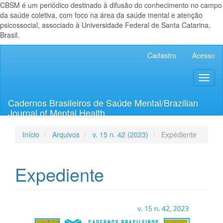
CBSM é um periódico destinado à difusão do conhecimento no campo
da saúde coletiva, com foco na área da saúde mental e atenção
psicossocial, associado à Universidade Federal de Santa Catarina,
Brasil.
Navegação
Cadastro
Acesso
Principal
Conteúdo
Toggl
principal
naviga
Barra
Lateral
Cadernos Brasileiros de Saúde Mental/Brazilian
Journal of Mental Health
Início
Arquivos
v. 15 n. 42 (2023)
Expediente
Expediente
Barra