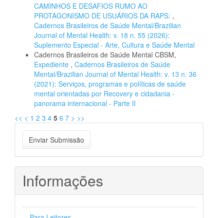
CAMINHOS E DESAFIOS RUMO AO
PROTAGONISMO DE USUÁRIOS DA RAPS:
,
Cadernos Brasileiros de Saúde Mental/Brazilian
Journal of Mental Health: v. 18 n. 55 (2026):
Suplemento Especial - Arte, Cultura e Saúde Mental
Cadernos Brasileiros de Saúde Mental CBSM,
Expediente
,
Cadernos Brasileiros de Saúde
Mental/Brazilian Journal of Mental Health: v. 13 n. 36
(2021): Serviços, programas e políticas de saúde
mental orientadas por Recovery e cidadania -
panorama internacional - Parte II
<<
<
1
2
3
4
5
6
7
>
>>
Enviar
Enviar Submissão
Submissão
Informações
Para Leitores