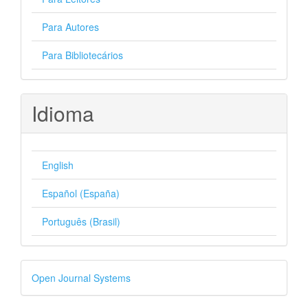
Para Autores
Para Bibliotecários
Idioma
English
Español (España)
Português (Brasil)
Desenvolvido
Open Journal Systems
por