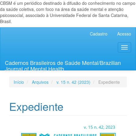
CBSM é um periódico destinado à difusão do conhecimento no campo
da saúde coletiva, com foco na área da saúde mental e atenção
psicossocial, associado à Universidade Federal de Santa Catarina,
Brasil.
Navegação
Cadastro
Acesso
Principal
Conteúdo
Toggl
principal
naviga
Barra
Lateral
Cadernos Brasileiros de Saúde Mental/Brazilian
Journal of Mental Health
Início
Arquivos
v. 15 n. 42 (2023)
Expediente
Expediente
Barra