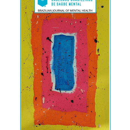
lateral
de
artigos