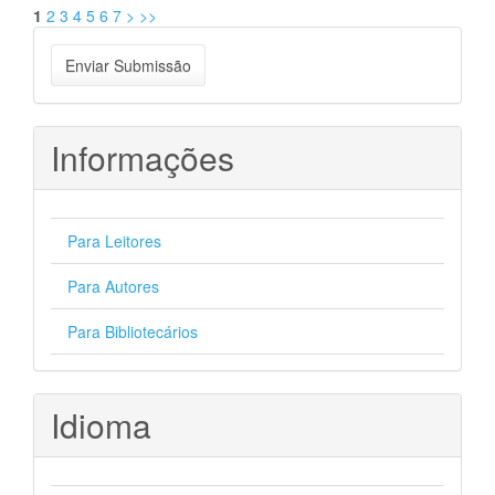
1
2
3
4
5
6
7
>
>>
Enviar
Enviar Submissão
Submissão
Informações
Para Leitores
Para Autores
Para Bibliotecários
Idioma