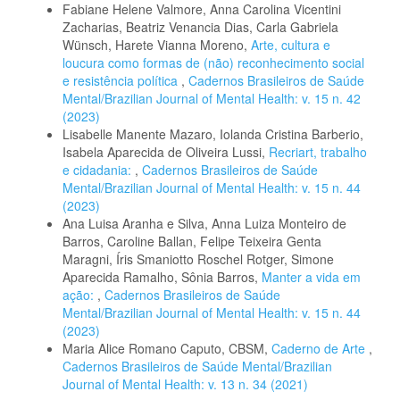
Fabiane Helene Valmore, Anna Carolina Vicentini
Zacharias, Beatriz Venancia Dias, Carla Gabriela
Wünsch, Harete Vianna Moreno,
Arte, cultura e
loucura como formas de (não) reconhecimento social
e resistência política
,
Cadernos Brasileiros de Saúde
Mental/Brazilian Journal of Mental Health: v. 15 n. 42
(2023)
Lisabelle Manente Mazaro, Iolanda Cristina Barberio,
Isabela Aparecida de Oliveira Lussi,
Recriart, trabalho
e cidadania:
,
Cadernos Brasileiros de Saúde
Mental/Brazilian Journal of Mental Health: v. 15 n. 44
(2023)
Ana Luisa Aranha e Silva, Anna Luiza Monteiro de
Barros, Caroline Ballan, Felipe Teixeira Genta
Maragni, Íris Smaniotto Roschel Rotger, Simone
Aparecida Ramalho, Sônia Barros,
Manter a vida em
ação:
,
Cadernos Brasileiros de Saúde
Mental/Brazilian Journal of Mental Health: v. 15 n. 44
(2023)
Maria Alice Romano Caputo, CBSM,
Caderno de Arte
,
Cadernos Brasileiros de Saúde Mental/Brazilian
Journal of Mental Health: v. 13 n. 34 (2021)