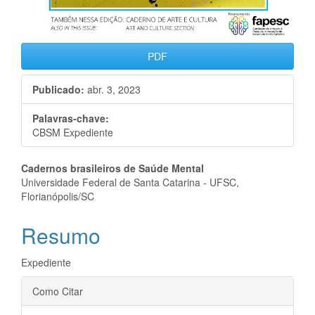
PDF
Publicado:
abr. 3, 2023
Palavras-chave:
CBSM Expediente
Conteúdo
Cadernos brasileiros de Saúde Mental
Universidade Federal de Santa Catarina - UFSC,
do
Florianópolis/SC
artigo
Resumo
principal
Expediente
Detalhes
Como Citar
do