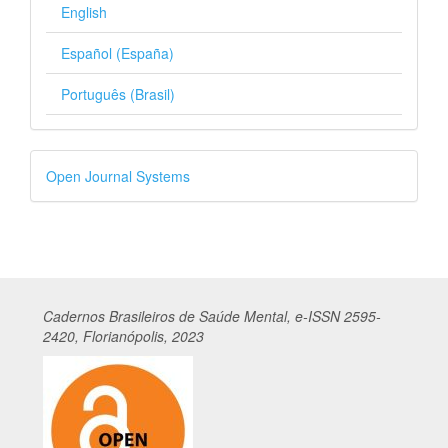
English
Español (España)
Português (Brasil)
Desenvolvido
Open Journal Systems
por
Cadernos
Br
asileiros
de Saúde Mental, e-ISSN 2595-
2420, Florianópolis, 2023