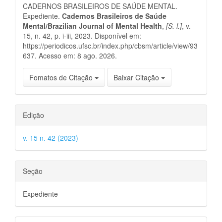
CADERNOS BRASILEIROS DE SAÚDE MENTAL.
artigo
Expediente.
Cadernos Brasileiros de Saúde
Mental/Brazilian Journal of Mental Health
,
[S. l.]
, v.
15, n. 42, p. i-iii, 2023. Disponível em:
https://periodicos.ufsc.br/index.php/cbsm/article/view/93
637. Acesso em: 8 ago. 2026.
Fomatos de Citação
Baixar Citação
Edição
v. 15 n. 42 (2023)
Seção
Expediente