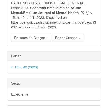
CADERNOS BRASILEIROS DE SAÚDE MENTAL.
artigo
Expediente.
Cadernos Brasileiros de Saúde
Mental/Brazilian Journal of Mental Health
,
[S. l.]
, v.
15, n. 42, p. i-iii, 2023. Disponível em:
https://periodicos.ufsc.br/index.php/cbsm/article/view/93
637. Acesso em: 8 ago. 2026.
Fomatos de Citação
Baixar Citação
Edição
v. 15 n. 42 (2023)
Seção
Expediente