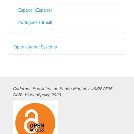
Español (España)
Português (Brasil)
Desenvolvido
Open Journal Systems
por
Cadernos
Br
asileiros
de Saúde Mental, e-ISSN 2595-
2420, Florianópolis, 2023