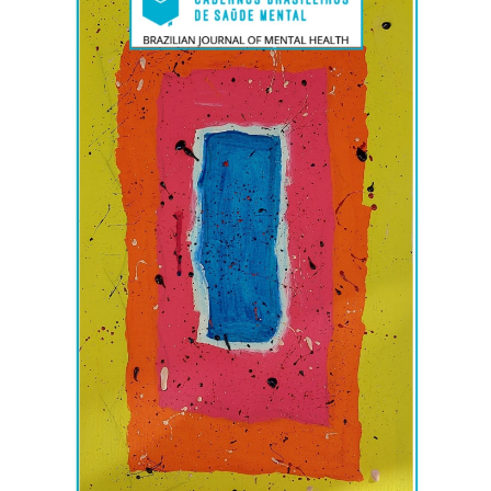
lateral
de
artigos