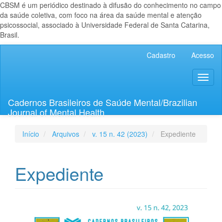
CBSM é um periódico destinado à difusão do conhecimento no campo
da saúde coletiva, com foco na área da saúde mental e atenção
psicossocial, associado à Universidade Federal de Santa Catarina,
Brasil.
Navegação
Cadastro
Acesso
Principal
Conteúdo
Toggl
principal
naviga
Barra
Lateral
Cadernos Brasileiros de Saúde Mental/Brazilian
Journal of Mental Health
Início
Arquivos
v. 15 n. 42 (2023)
Expediente
Expediente
Barra