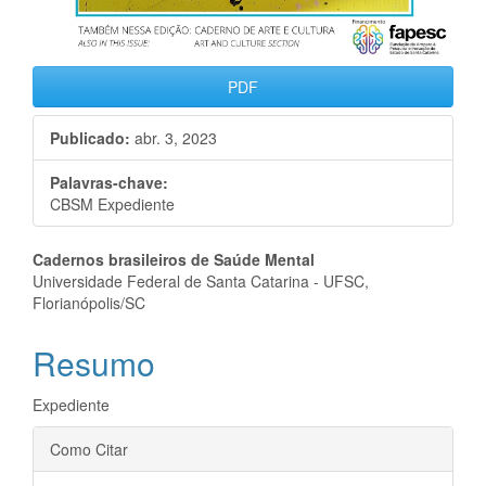
PDF
Publicado:
abr. 3, 2023
Palavras-chave:
CBSM Expediente
Conteúdo
Cadernos brasileiros de Saúde Mental
Universidade Federal de Santa Catarina - UFSC,
do
Florianópolis/SC
artigo
Resumo
principal
Expediente
Detalhes
Como Citar
do