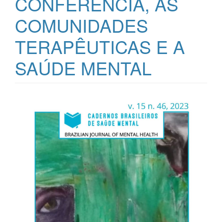
CONFERÊNCIA, AS
COMUNIDADES
TERAPÊUTICAS E A
SAÚDE MENTAL
Barra
lateral
de
artigos