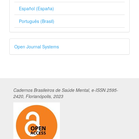
Español (España)
Português (Brasil)
Desenvolvido
Open Journal Systems
por
Cadernos
Br
asileiros
de Saúde Mental, e-ISSN 2595-
2420, Florianópolis, 2023