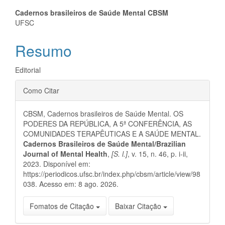
Conteúdo
Cadernos brasileiros de Saúde Mental CBSM
UFSC
do
Resumo
artigo
principal
Editorial
Detalhes
Como Citar
do
CBSM, Cadernos brasileiros de Saúde Mental. OS
artigo
PODERES DA REPÚBLICA, A 5ª CONFERÊNCIA, AS
COMUNIDADES TERAPÊUTICAS E A SAÚDE MENTAL.
Cadernos Brasileiros de Saúde Mental/Brazilian
Journal of Mental Health
,
[S. l.]
, v. 15, n. 46, p. i-ii,
2023. Disponível em:
https://periodicos.ufsc.br/index.php/cbsm/article/view/98
038. Acesso em: 8 ago. 2026.
Fomatos de Citação
Baixar Citação