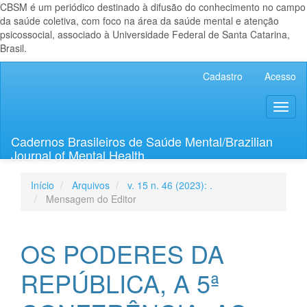
CBSM é um periódico destinado à difusão do conhecimento no campo
da saúde coletiva, com foco na área da saúde mental e atenção
psicossocial, associado à Universidade Federal de Santa Catarina,
Brasil.
Navegação
Cadastro
Acesso
Principal
Conteúdo
Toggl
principal
naviga
Barra
Lateral
Cadernos Brasileiros de Saúde Mental/Brazilian
Journal of Mental Health
Início
Arquivos
v. 15 n. 46 (2023): .
Mensagem do Editor
OS PODERES DA
REPÚBLICA, A 5ª