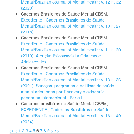
Mental/Brazilian Journal of Mental Health: v. 12 n. 32
(2020)
Cadernos Brasileiros de Saúde Mental CBSM,
Expediente
,
Cadernos Brasileiros de Saúde
Mental/Brazilian Journal of Mental Health: v. 10 n. 27
(2018)
Cadernos Brasileiros de Saúde Mental CBSM,
Expediente
,
Cadernos Brasileiros de Saúde
Mental/Brazilian Journal of Mental Health: v. 11 n. 30
(2019): Atenção Psicossocial a Crianças e
Adolescentes
Cadernos Brasileiros de Saúde Mental CBSM,
Expediente
,
Cadernos Brasileiros de Saúde
Mental/Brazilian Journal of Mental Health: v. 13 n. 36
(2021): Serviços, programas e políticas de saúde
mental orientadas por Recovery e cidadania -
panorama internacional - Parte II
Cadernos brasileiros de Saúde Mental CBSM,
EXPEDIENTE
,
Cadernos Brasileiros de Saúde
Mental/Brazilian Journal of Mental Health: v. 16 n. 49
(2024): .
<<
<
1
2
3
4
5
6
7
8
9
>
>>