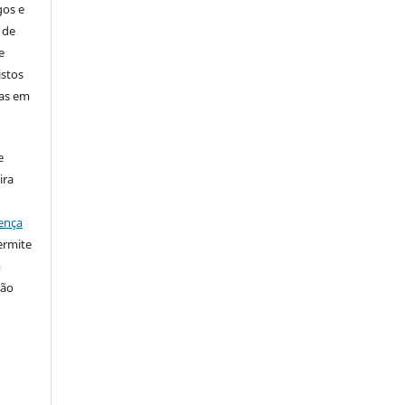
gos e
 de
e
istos
has em
e
ira
ença
ermite
m
ção