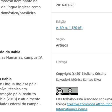
o-amoroso dominante na
2016-01-26
o de língua inglesa como
 doméstico/brasileiro
Edição
v. 69 n. 1 (2016)
Seção
Artigos
ado da Bahia
cias Humanas, campus IV,
Licença
Copyright (c) 2016 Juliana Cristina
a Bahia
Salvadori, Mônica Santos Silva
em Língua Inglesa pela
nível técnico em
mação pelo Instituto
ahia (2013) e atualmente
Este trabalho está licenciado sob um
ade Federal do Pampa -
licença
Creative Commons Attribution
International License
.