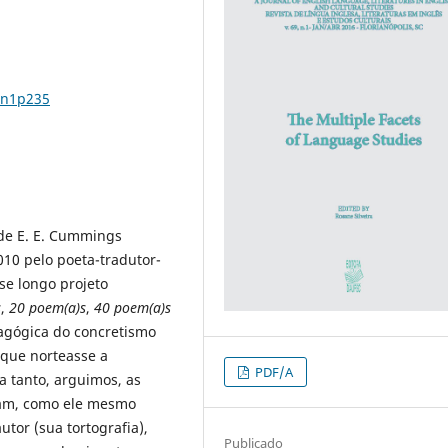
9n1p235
 de E. E. Cummings
010 pelo poeta-tradutor-
se longo projeto
s
,
20 poem(a)s
,
40 poem(a)s
dagógica do concretismo
que norteasse a
PDF/A
a tanto, arguimos, as
giam, como ele mesmo
tor (sua tortografia),
Publicado