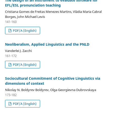
The design of an instrument to evaluate software for
EFL/ESL pronunciation teaching
Cristiana Gomes de Freitas Menezes Martins, Vládia Maria Cabral
Borges, John Michael Levis
141-160
PDF/A (English)
Neoliberalism, Applied Linguistics and the PNLD
Vanderlei J. Zacchi
161-172
PDF/A (English)
Sociocultural Commitment of Cognitive Linguistics via
dimensions of context
Nikolay N. Boldyrev Boldyrev, Olga Georgievna Dubrovskaya
173-182
PDF/A (English)