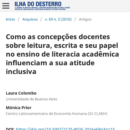
Início
/
Arquivos
/
v. 69 n. 3 (2016)
/
Artigos
Como as concepções docentes
sobre leitura, escrita e seu papel
no ensino de literacia acadêmica
influenciam a sua atitude
inclusiva
Laura Colombo
Universidade de Buenos Aires
Mónica Prior
Centro Latinoamericano de Economía Humana (IU CLAEH)
DOI:
https://doi.org/10.5007/2175-8026.2016v69n3p115