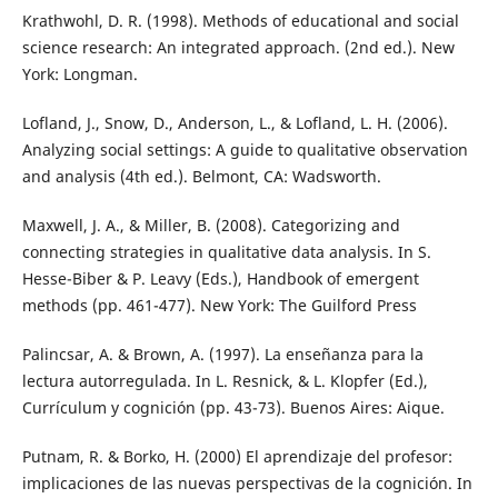
Krathwohl, D. R. (1998). Methods of educational and social
science research: An integrated approach. (2nd ed.). New
York: Longman.
Lofland, J., Snow, D., Anderson, L., & Lofland, L. H. (2006).
Analyzing social settings: A guide to qualitative observation
and analysis (4th ed.). Belmont, CA: Wadsworth.
Maxwell, J. A., & Miller, B. (2008). Categorizing and
connecting strategies in qualitative data analysis. In S.
Hesse-Biber & P. Leavy (Eds.), Handbook of emergent
methods (pp. 461-477). New York: The Guilford Press
Palincsar, A. & Brown, A. (1997). La enseñanza para la
lectura autorregulada. In L. Resnick, & L. Klopfer (Ed.),
Currículum y cognición (pp. 43-73). Buenos Aires: Aique.
Putnam, R. & Borko, H. (2000) El aprendizaje del profesor:
implicaciones de las nuevas perspectivas de la cognición. In