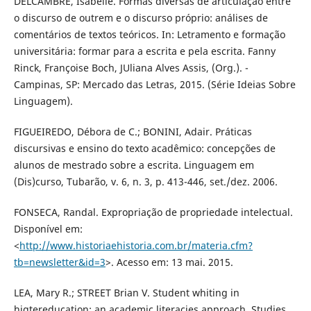
DELCAMBRE, Isabelle. Formas diversas de articulação entre
o discurso de outrem e o discurso próprio: análises de
comentários de textos teóricos. In: Letramento e formação
universitária: formar para a escrita e pela escrita. Fanny
Rinck, Françoise Boch, JUliana Alves Assis, (Org.). -
Campinas, SP: Mercado das Letras, 2015. (Série Ideias Sobre
Linguagem).
FIGUEIREDO, Débora de C.; BONINI, Adair. Práticas
discursivas e ensino do texto acadêmico: concepções de
alunos de mestrado sobre a escrita. Linguagem em
(Dis)curso, Tubarão, v. 6, n. 3, p. 413-446, set./dez. 2006.
FONSECA, Randal. Expropriação de propriedade intelectual.
Disponível em:
<
http://www.historiaehistoria.com.br/materia.cfm?
tb=newsletter&id=3
>. Acesso em: 13 mai. 2015.
LEA, Mary R.; STREET Brian V. Student whiting in
higtereducation: an academic literacies approach. Studies