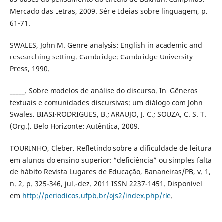
Mercado das Letras, 2009. Série Ideias sobre linguagem, p.
61-71.
SWALES, John M. Genre analysis: English in academic and
researching setting. Cambridge: Cambridge University
Press, 1990.
_____. Sobre modelos de análise do discurso. In: Gêneros
textuais e comunidades discursivas: um diálogo com John
Swales. BIASI-RODRIGUES, B.; ARAÚJO, J. C.; SOUZA, C. S. T.
(Org.). Belo Horizonte: Autêntica, 2009.
TOURINHO, Cleber. Refletindo sobre a dificuldade de leitura
em alunos do ensino superior: “deficiência” ou simples falta
de hábito Revista Lugares de Educação, Bananeiras/PB, v. 1,
n. 2, p. 325-346, jul.-dez. 2011 ISSN 2237-1451. Disponível
em
http://periodicos.ufpb.br/ojs2/index.php/rle
.