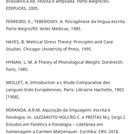
brasileiro.4.ed. revista e ampliada. Porto Alegre/RS:
EDIPUCRS, 2005.
FERREIRO, E.; TEBEROSKY, A. Psicogênese da língua escrita.
Porto Alegre/RS: Artes Médicas, 1985.
HAYES, B. Metrical Stress Theory: Principles and Case
Studies. Chicago: University of Press, 1995.
HYMAN, L. M. A Theory of Phonological Weight. Dordrecth:
Foris, 1985.
MEILLET, A. Introduction a L’étude Comparative des
Langues Indo Européennes. Paris: Librairie Hachette, 1903
[1908].
MIRANDA, A.R.M. Aquisição da linguagem: escrita e
fonologia. In. LAZZAROTO-VOLCÃO C. e FREITAS M.J. (orgs.).
Estudos em Fonética e Fonologia – coletânea em
homenagem a Carmen Matzenauer. Curitiba: CRV, 2018.