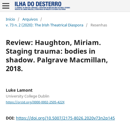
Início
/
Arquivos
/
v. 73 n. 2 (2020): The Irish Theatrical Diaspora
/
Resenhas
Review: Haughton, Miriam.
Staging trauma: bodies in
shadow. Palgrave Macmillan,
2018.
Luke Lamont
University College Dublin
https://orcid.org/0000-0002-2505-422X
DOI:
https://doi.org/10.5007/2175-8026.2020v73n2p145