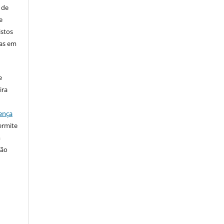
 de
e
istos
has em
e
ira
ença
ermite
m
ção