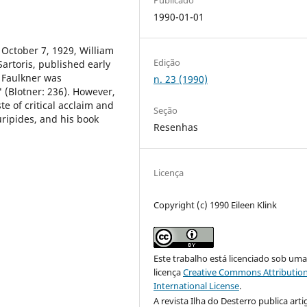
1990-01-01
 October 7, 1929, William
Edição
artoris, published early
 Faulkner was
n. 23 (1990)
 (Blotner: 236). However,
e of critical acclaim and
Seção
ripides, and his book
Resenhas
Licença
Copyright (c) 1990 Eileen Klink
Este trabalho está licenciado sob um
licença
Creative Commons Attribution
International License
.
A revista Ilha do Desterro publica arti