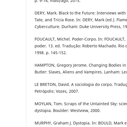
p. 9-14, maio/ago. 2015.
DERY, Mark. Black to the Future: Interviews wit
Tate, and Tricia Rose. In: DERY, Mark (ed.). Fla
Cyberculture. Durham: Duke University Press, 19
FOUCAULT, Michel. Poder-Corpo. In: FOUCAULT, M
poder. 13. ed. Tradução: Roberto Machado. Rio d
1998. p. 145-152.
HAMPTON, Gregory Jerome. Changing Bodies in t
Butler: Slaves, Aliens and Vampires. Lanham: Le
LE BRETON, David. A sociologia do corpo. Tradu
Petrópolis: Vozes, 2007.
MOYLAN, Tom. Scraps of the Untainted Sky: scienc
dystopia. Boulder: Westview, 2000.
MURPHY, Graham J. Dystopia. In: BOULD, Mark et 