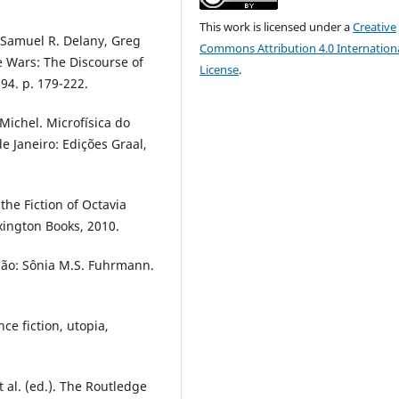
This work is licensed under a
Creative
h Samuel R. Delany, Greg
Commons Attribution 4.0 Internation
me Wars: The Discourse of
License
.
94. p. 179-222.
ichel. Microfísica do
e Janeiro: Edições Graal,
he Fiction of Octavia
xington Books, 2010.
ção: Sônia M.S. Fuhrmann.
e fiction, utopia,
al. (ed.). The Routledge