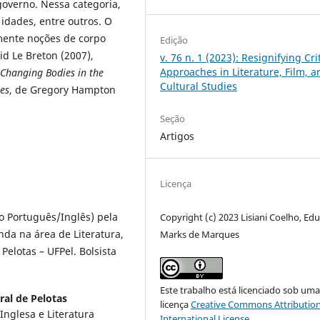
overno. Nessa categoria,
 idades, entre outros. O
mente noções de corpo
Edição
id Le Breton (2007),
v. 76 n. 1 (2023): Resignifying Cri
Approaches in Literature, Film, a
Changing Bodies in the
Cultural Studies
res
, de Gregory Hampton
Seção
Artigos
Licença
o Português/Inglês) pela
Copyright (c) 2023 Lisiani Coelho, Ed
nda na área de Literatura,
Marks de Marques
Pelotas – UFPel. Bolsista
Este trabalho está licenciado sob um
ral de Pelotas
licença
Creative Commons Attribution
Inglesa e Literatura
International License
.