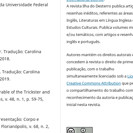
da Universidade Federal
A revista Ilha do Desterro publica arti
resenhas inéditos, referentes as áreas
Inglês, Literaturas em Língua Inglesa 
Estudos Culturais. Publica volumes m
e/ou temáticos, com artigos e resen
inglês e português.
r. Tradução: Carolina
Autores mantém os direitos autorais 
 2018.
concedem à revista o direito de prime
publicação, com o trabalho
. Tradução: Carolina
simultaneamente licenciado sob a
Lic
 2019.
Creative Commons Attribution
que p
o compartilhamento do trabalho co
able of the Trickster and
reconhecimento da autoria e publica
 v. 48, n. 1, p. 59-75,
inicial nesta revista.
resentação: Corpo e
lorianópolis, v. 68, n. 2,