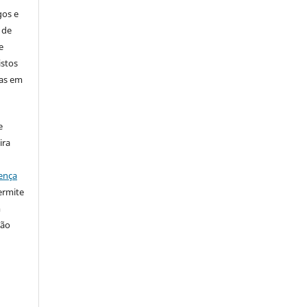
gos e
 de
e
istos
has em
e
ira
ença
ermite
m
ção