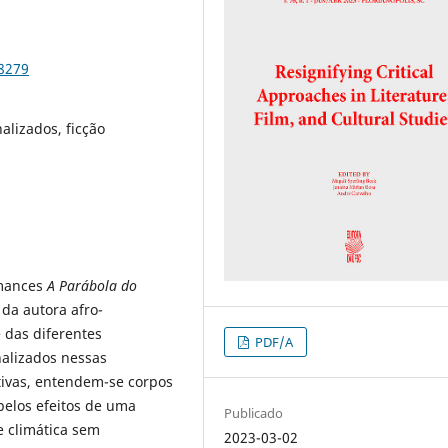
88279
alizados, ficção
omances
A
Parábola do
 da autora afro-
e das diferentes
PDF/A
nalizados nessas
tivas, entendem-se corpos
elos efeitos de uma
Publicado
e climática sem
2023-03-02