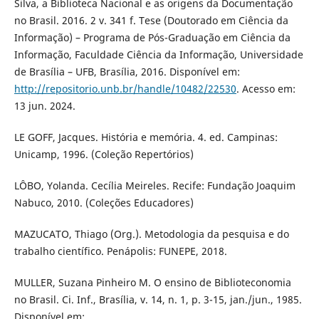
Silva, a Biblioteca Nacional e as origens da Documentação
no Brasil. 2016. 2 v. 341 f. Tese (Doutorado em Ciência da
Informação) – Programa de Pós-Graduação em Ciência da
Informação, Faculdade Ciência da Informação, Universidade
de Brasília – UFB, Brasília, 2016. Disponível em:
http://repositorio.unb.br/handle/10482/22530
. Acesso em:
13 jun. 2024.
LE GOFF, Jacques. História e memória. 4. ed. Campinas:
Unicamp, 1996. (Coleção Repertórios)
LÔBO, Yolanda. Cecília Meireles. Recife: Fundação Joaquim
Nabuco, 2010. (Coleções Educadores)
MAZUCATO, Thiago (Org.). Metodologia da pesquisa e do
trabalho científico. Penápolis: FUNEPE, 2018.
MULLER, Suzana Pinheiro M. O ensino de Biblioteconomia
no Brasil. Ci. Inf., Brasília, v. 14, n. 1, p. 3-15, jan./jun., 1985.
Disponível em: