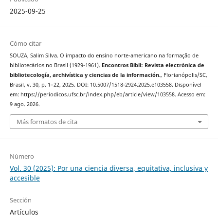
2025-09-25
Cómo citar
SOUZA, Salim Silva. O impacto do ensino norte-americano na formação de
bibliotecários no Brasil (1929-1961).
Encontros Bibli: Revista electrónica de
bibliotecología, archivística y ciencias de la información.
, Florianópolis/SC,
Brasil, v. 30, p. 1–22, 2025. DOI: 10.5007/1518-2924.2025.e103558. Disponível
em: https://periodicos.ufsc.br/index.php/eb/article/view/103558. Acesso em:
9 ago. 2026.
Más formatos de cita
Número
Vol. 30 (2025): Por una ciencia diversa, equitativa, inclusiva y
accesible
Sección
Artículos