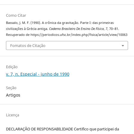
Como Citar
Bassalo, J. M. F. (1990). A crônica da gravitação. Parte I: das primeiras
civilizações à Grécia antiga.
Caderno Brasileiro De Ensino De Física
,
7
, 70–81.
Recuperado de https://periodicos.ufsc.br/index.php/fisica/article/view/10063
Fomatos de Citação
Edição
v. 7, n. Especial - junho de 1990
Seção
Artigos
Licença
DECLARAÇÃO DE RESPONSABILIDADE Certifico que participei da