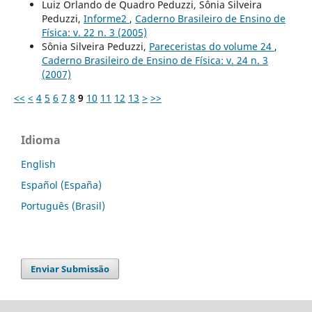
Luiz Orlando de Quadro Peduzzi, Sônia Silveira
Peduzzi,
Informe2
,
Caderno Brasileiro de Ensino de
Física: v. 22 n. 3 (2005)
Sônia Silveira Peduzzi,
Pareceristas do volume 24
,
Caderno Brasileiro de Ensino de Física: v. 24 n. 3
(2007)
<<
<
4
5
6
7
8
9
10
11
12
13
>
>>
Idioma
English
Español (España)
Português (Brasil)
Enviar Submissão