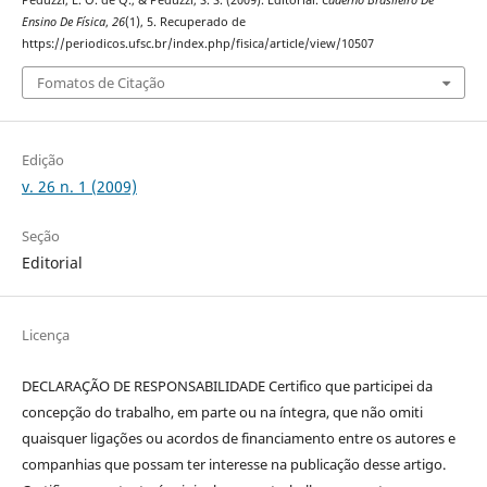
Peduzzi, L. O. de Q., & Peduzzi, S. S. (2009). Editorial.
Caderno Brasileiro De
Ensino De Física
,
26
(1), 5. Recuperado de
https://periodicos.ufsc.br/index.php/fisica/article/view/10507
Fomatos de Citação
Edição
v. 26 n. 1 (2009)
Seção
Editorial
Licença
DECLARAÇÃO DE RESPONSABILIDADE Certifico que participei da
concepção do trabalho, em parte ou na íntegra, que não omiti
quaisquer ligações ou acordos de financiamento entre os autores e
companhias que possam ter interesse na publicação desse artigo.