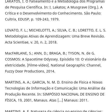
LAKATOS, I. O Falseamento e a Metodologia dos Programas
de Pesquisa Científica. In: I. Lakatos; A Musgrave (Org.). A
Crítica e o Desenvolvimento do Conhecimento. São Paulo:
Cultrix, EDUSP, p. 109-243, 1979.
LOVATO, F. L.; MICHELOTTI, A.; SILVA, C. B.; LORETTO, E. L. S.
Metodologias Ativas de Aprendizagem: Uma Breve Revisão.
Acta Scientiae, v. 20, n. 2, 2018.
MacFARLANE, S.; ANN, D.; BRAGA, B.; TYSON, N. de G.
COSMOS: A Spacetime Odyssey. Episódio 10: O visionário da
eletricidade. [Filme-vídeo]. National Geographic Channel,
Fuzzy Door Productions, 2014.
MARTINS, A. A.; GARCIA, N. M. D. Ensino de Física e Novas
Tecnologias de Informação e Comunicação: Uma Análise da
Produção Recente. In: SIMPÓSIO NACIONAL DE ENSINO DE
FÍSICA, 19, 2001, Manaus. Atas [...] Manaus: 2011.
MARTINS, A. F. Natureza da ciência no ensino de ciências: