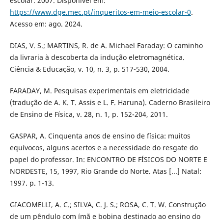
escolar. 2007. Disponível em:
https://www.dge.mec.pt/inqueritos-em-meio-escolar-0
.
Acesso em: ago. 2024.
DIAS, V. S.; MARTINS, R. de A. Michael Faraday: O caminho
da livraria à descoberta da indução eletromagnética.
Ciência & Educação, v. 10, n. 3, p. 517-530, 2004.
FARADAY, M. Pesquisas experimentais em eletricidade
(tradução de A. K. T. Assis e L. F. Haruna). Caderno Brasileiro
de Ensino de Física, v. 28, n. 1, p. 152-204, 2011.
GASPAR, A. Cinquenta anos de ensino de física: muitos
equívocos, alguns acertos e a necessidade do resgate do
papel do professor. In: ENCONTRO DE FÍSICOS DO NORTE E
NORDESTE, 15, 1997, Rio Grande do Norte. Atas [...] Natal:
1997. p. 1-13.
GIACOMELLI, A. C.; SILVA, C. J. S.; ROSA, C. T. W. Construção
de um pêndulo com ímã e bobina destinado ao ensino do