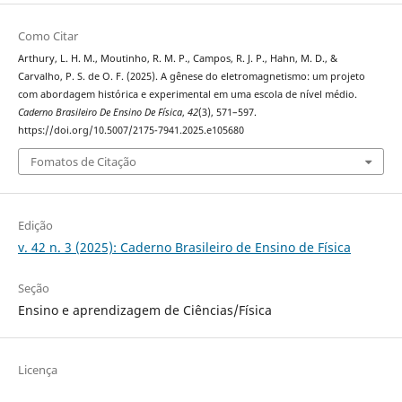
Como Citar
Arthury, L. H. M., Moutinho, R. M. P., Campos, R. J. P., Hahn, M. D., &
Carvalho, P. S. de O. F. (2025). A gênese do eletromagnetismo: um projeto
com abordagem histórica e experimental em uma escola de nível médio.
Caderno Brasileiro De Ensino De Física
,
42
(3), 571–597.
https://doi.org/10.5007/2175-7941.2025.e105680
Fomatos de Citação
Edição
v. 42 n. 3 (2025): Caderno Brasileiro de Ensino de Física
Seção
Ensino e aprendizagem de Ciências/Física
Licença