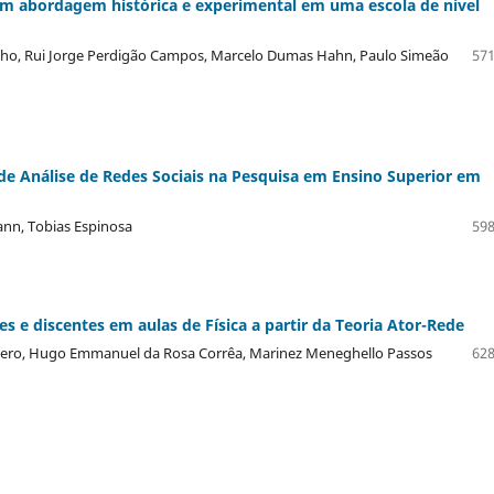
m abordagem histórica e experimental em uma escola de nível
inho, Rui Jorge Perdigão Campos, Marcelo Dumas Hahn, Paulo Simeão
571
de Análise de Redes Sociais na Pesquisa em Ensino Superior em
nn, Tobias Espinosa
598
 e discentes em aulas de Física a partir da Teoria Ator-Rede
estero, Hugo Emmanuel da Rosa Corrêa, Marinez Meneghello Passos
628