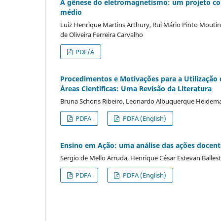
A gênese do eletromagnetismo: um projeto co
médio
Luiz Henrique Martins Arthury, Rui Mário Pinto Mout
de Oliveira Ferreira Carvalho
PDF/A
Procedimentos e Motivações para a Utilização 
Áreas Científicas: Uma Revisão da Literatura
Bruna Schons Ribeiro, Leonardo Albuquerque Heidema
PDFA
PDFA (English)
Ensino em Ação: uma análise das ações docentes
Sergio de Mello Arruda, Henrique César Estevan Ball
PDFA
PDFA (English)