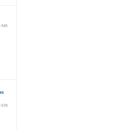
-545
es
-570