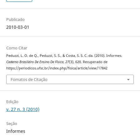
Publicado
2010-03-01
Como Citar
Peduzzi, L. O. de Q., Peduzzi, S. S., & Costa, S. S. C. da. (2010). Informes.
Caderno Brasileiro De Ensino De Física
,
27
(3), 620. Recuperado de
https://periodicos.ufsc.br/index.php/fisica/article/view/17842
Fomatos de Citação
Edição
v. 27 n. 3 (2010)
Seção
Informes