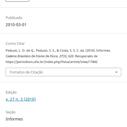
Publicado
2010-03-01
Como Citar
Peduzzi, L. O. de Q., Peduzzi, S. S., & Costa, S. S. C. da. (2010). Informes.
Caderno Brasileiro De Ensino De Física
,
27
(3), 620. Recuperado de
https://periodicos.ufsc.br/index.php/fisica/article/view/17842
Fomatos de Citação
Edição
v. 27 n. 3 (2010)
Seção
Informes