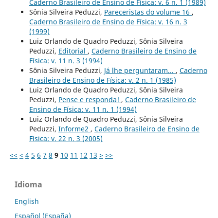
Caderno Brasileiro de Ensino de Física: v. 6 n. 1 (1989)
Sônia Silveira Peduzzi,
Pareceristas do volume 16
,
Caderno Brasileiro de Ensino de Física: v. 16 n. 3
(1999)
Luiz Orlando de Quadro Peduzzi, Sônia Silveira
Peduzzi,
Editorial
,
Caderno Brasileiro de Ensino de
Física: v. 11 n. 3 (1994)
Sônia Silveira Peduzzi,
Já lhe perguntaram...
,
Caderno
Brasileiro de Ensino de Física: v. 2 n. 1 (1985)
Luiz Orlando de Quadro Peduzzi, Sônia Silveira
Peduzzi,
Pense e responda!
,
Caderno Brasileiro de
Ensino de Física: v. 11 n. 1 (1994)
Luiz Orlando de Quadro Peduzzi, Sônia Silveira
Peduzzi,
Informe2
,
Caderno Brasileiro de Ensino de
Física: v. 22 n. 3 (2005)
<<
<
4
5
6
7
8
9
10
11
12
13
>
>>
Idioma
English
Español (España)