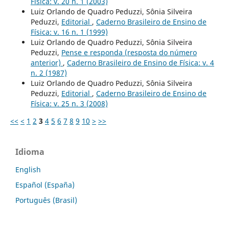
Física: v. 20 n. 1 (2003)
Luiz Orlando de Quadro Peduzzi, Sônia Silveira
Peduzzi,
Editorial
,
Caderno Brasileiro de Ensino de
Física: v. 16 n. 1 (1999)
Luiz Orlando de Quadro Peduzzi, Sônia Silveira
Peduzzi,
Pense e responda (resposta do número
anterior)
,
Caderno Brasileiro de Ensino de Física: v. 4
n. 2 (1987)
Luiz Orlando de Quadro Peduzzi, Sônia Silveira
Peduzzi,
Editorial
,
Caderno Brasileiro de Ensino de
Física: v. 25 n. 3 (2008)
<<
<
1
2
3
4
5
6
7
8
9
10
>
>>
Idioma
English
Español (España)
Português (Brasil)