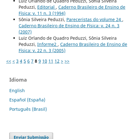
Luiz Orlando de Quadro Peduzzi, Sônia Silveira
Peduzzi,
Editorial
,
Caderno Brasileiro de Ensino de
Física: v. 11 n. 3 (1994)
Sônia Silveira Peduzzi,
Pareceristas do volume 24
,
Caderno Brasileiro de Ensino de Física: v. 24 n. 3
(2007)
Luiz Orlando de Quadro Peduzzi, Sônia Silveira
Peduzzi,
Informe2
,
Caderno Brasileiro de Ensino de
Física: v. 22 n. 3 (2005)
<<
<
3
4
5
6
7
8
9
10
11
12
>
>>
Idioma
English
Español (España)
Português (Brasil)
Enviar Submissão