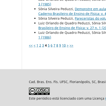
3 (1985)
Sônia Silveira Peduzzi,
Demonstre em aula
Caderno Brasileiro de Ensino de Física: v. 4
Sônia Silveira Peduzzi,
Pareceristas do vo
Luiz Orlando de Quadro Peduzzi, Sônia Sil
Brasileiro de Ensino de Física: v. 27 n. 1 (2
Luiz Orlando de Quadro Peduzzi, Sônia Sil
1 (1986)
<<
<
1
2
3
4
5
6
7
8
9
10
>
>>
Cad. Bras. Ens. Fís. UFSC, Florianópolis, SC, Bra
Este periódico está licenciado com uma Licença