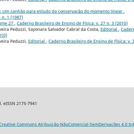
: Um canhão para estudo da conservação do momento linear
,
 n. 1 (1987)
lume 27
,
Caderno Brasileiro de Ensino de Física: v. 27 n. 3 (2010)
veira Peduzzi, Sayonara Salvador Cabral da Costa,
Editorial
,
Cader
010)
veira Peduzzi,
Editorial
,
Caderno Brasileiro de Ensino de Física: v. 3
sil. eISSN 2175-7941
Creative Commons Atribuição-NãoComercial-SemDerivações 4.0 Int