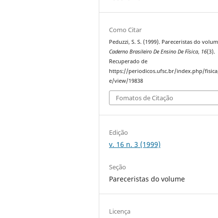
Como Citar
Peduzzi, S. S. (1999). Pareceristas do volum
Caderno Brasileiro De Ensino De Física
,
16
(3).
Recuperado de
https://periodicos.ufsc.br/index.php/fisica/
e/view/19838
Fomatos de Citação
Edição
v. 16 n. 3 (1999)
Seção
Pareceristas do volume
Licença