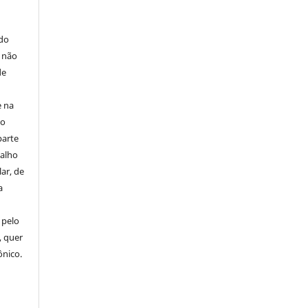
E
 do
e não
de
e na
 o
parte
balho
ar, de
a
 pelo
, quer
ônico.