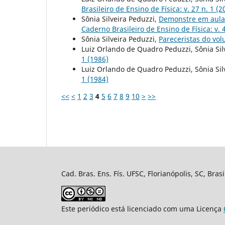
Brasileiro de Ensino de Física: v. 27 n. 1 (2
Sônia Silveira Peduzzi,
Demonstre em aula
Caderno Brasileiro de Ensino de Física: v. 4
Sônia Silveira Peduzzi,
Pareceristas do vo
Luiz Orlando de Quadro Peduzzi, Sônia Sil
1 (1986)
Luiz Orlando de Quadro Peduzzi, Sônia Sil
1 (1984)
<<
<
1
2
3
4
5
6
7
8
9
10
>
>>
Cad. Bras. Ens. Fís. UFSC, Florianópolis, SC, Bra
Este periódico está licenciado com uma Licença