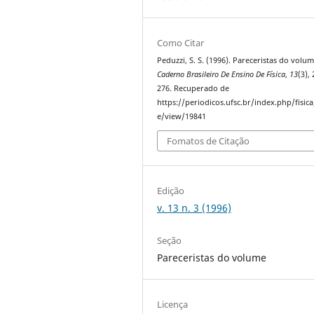
Como Citar
Peduzzi, S. S. (1996). Pareceristas do volum
Caderno Brasileiro De Ensino De Física
,
13
(3),
276. Recuperado de
https://periodicos.ufsc.br/index.php/fisica/
e/view/19841
Fomatos de Citação
Edição
v. 13 n. 3 (1996)
Seção
Pareceristas do volume
Licença