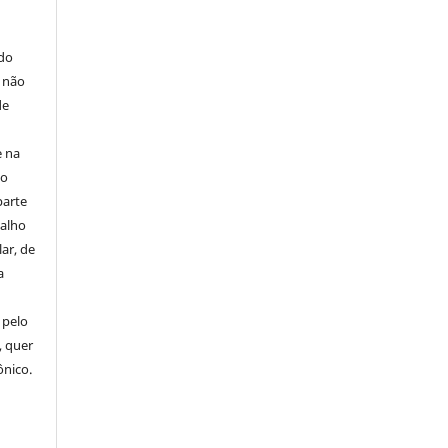
E
 do
e não
de
e na
 o
parte
balho
ar, de
a
 pelo
, quer
ônico.