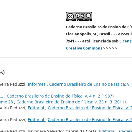
Caderno Brasileiro de Ensino de Fís
Florianópolis, SC, Brasil - - - eISSN 
7941 - - - está licenciada sob
Licenç
Creative Commons
> > > > >
s)
veira Peduzzi,
Informes
,
Caderno Brasileiro de Ensino de Física: v.
...
,
Caderno Brasileiro de Ensino de Física: v. 4 n. 2 (1987)
lume 28
,
Caderno Brasileiro de Ensino de Física: v. 28 n. 3 (2011)
veira Peduzzi,
Editorial
,
Caderno Brasileiro de Ensino de Física: v. 
veira Peduzzi,
Editorial
,
Caderno Brasileiro de Ensino de Física: v. 2
veira Peduzzi, Sayonara Salvador Cabral da Costa,
Editorial
,
Cader