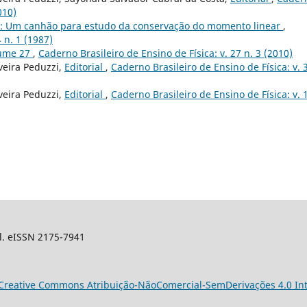
010)
: Um canhão para estudo da conservação do momento linear
,
 n. 1 (1987)
lume 27
,
Caderno Brasileiro de Ensino de Física: v. 27 n. 3 (2010)
veira Peduzzi,
Editorial
,
Caderno Brasileiro de Ensino de Física: v. 3
veira Peduzzi,
Editorial
,
Caderno Brasileiro de Ensino de Física: v. 1
sil. eISSN 2175-7941
Creative Commons Atribuição-NãoComercial-SemDerivações 4.0 Int