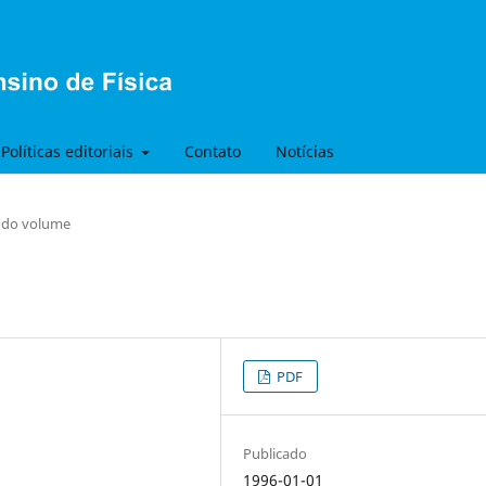
Políticas editoriais
Contato
Notícias
s do volume
PDF
Publicado
1996-01-01