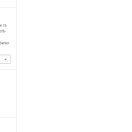
e 13.
 275–
articl