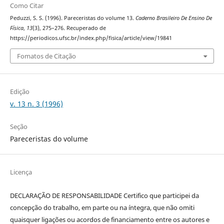
Como Citar
Peduzzi, S. S. (1996). Pareceristas do volume 13.
Caderno Brasileiro De Ensino De
Física
,
13
(3), 275–276. Recuperado de
https://periodicos.ufsc.br/index.php/fisica/article/view/19841
Fomatos de Citação
Edição
v. 13 n. 3 (1996)
Seção
Pareceristas do volume
Licença
DECLARAÇÃO DE RESPONSABILIDADE Certifico que participei da
concepção do trabalho, em parte ou na íntegra, que não omiti
quaisquer ligações ou acordos de financiamento entre os autores e