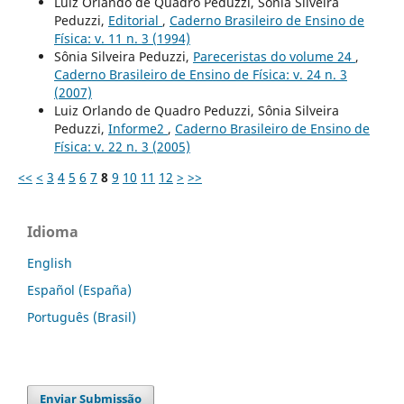
Luiz Orlando de Quadro Peduzzi, Sônia Silveira
Peduzzi,
Editorial
,
Caderno Brasileiro de Ensino de
Física: v. 11 n. 3 (1994)
Sônia Silveira Peduzzi,
Pareceristas do volume 24
,
Caderno Brasileiro de Ensino de Física: v. 24 n. 3
(2007)
Luiz Orlando de Quadro Peduzzi, Sônia Silveira
Peduzzi,
Informe2
,
Caderno Brasileiro de Ensino de
Física: v. 22 n. 3 (2005)
<<
<
3
4
5
6
7
8
9
10
11
12
>
>>
Idioma
English
Español (España)
Português (Brasil)
Enviar Submissão