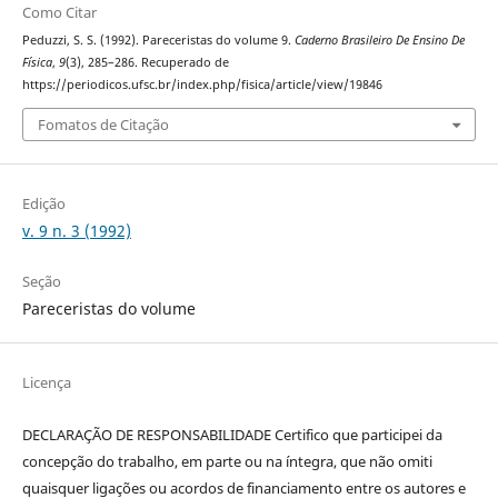
Como Citar
Peduzzi, S. S. (1992). Pareceristas do volume 9.
Caderno Brasileiro De Ensino De
Física
,
9
(3), 285–286. Recuperado de
https://periodicos.ufsc.br/index.php/fisica/article/view/19846
Fomatos de Citação
Edição
v. 9 n. 3 (1992)
Seção
Pareceristas do volume
Licença
DECLARAÇÃO DE RESPONSABILIDADE Certifico que participei da
concepção do trabalho, em parte ou na íntegra, que não omiti
quaisquer ligações ou acordos de financiamento entre os autores e