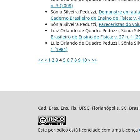
n. 3 (2008)
Sônia Silveira Peduzzi,
Demonstre em aula
Caderno Brasileiro de Ensino de Física: v. 4
Sônia Silveira Peduzzi,
Pareceristas do vo
Luiz Orlando de Quadro Peduzzi, Sônia Sil
Brasileiro de Ensino de Física: v. 27 n. 1 (2
Luiz Orlando de Quadro Peduzzi, Sônia Sil
1 (1984)
<<
<
1
2
3
4
5
6
7
8
9
10
>
>>
Cad. Bras. Ens. Fís. UFSC, Florianópolis, SC, Bra
Este periódico está licenciado com uma Licença