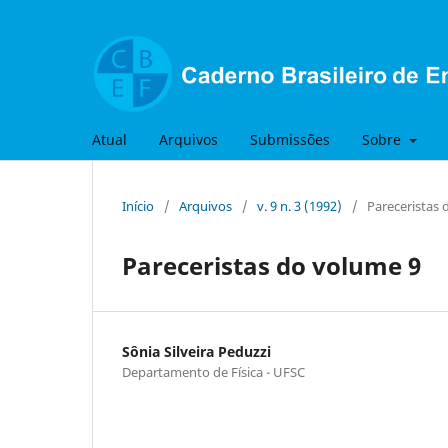
Atual
Arquivos
Submissões
Sobre
Início
/
Arquivos
/
v. 9 n. 3 (1992)
/
Pareceristas
Pareceristas do volume 9
Sônia Silveira Peduzzi
Departamento de Física - UFSC