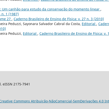
: Um canhão para estudo da conservação do momento linear
,
 n. 1 (1987)
lume 27
,
Caderno Brasileiro de Ensino de Física: v. 27 n. 3 (2010)
veira Peduzzi, Sayonara Salvador Cabral da Costa,
Editorial
,
Cader
010)
veira Peduzzi,
Editorial
,
Caderno Brasileiro de Ensino de Física: v. 1
sil. eISSN 2175-7941
Creative Commons Atribuição-NãoComercial-SemDerivações 4.0 Int