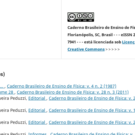
Caderno Brasileiro de Ensino de Fís
Florianópolis, SC, Brasil - - - eISSN 
7941 - - - está licenciada sob
Licenç
Creative Commons
> > > > >
s)
...
,
Caderno Brasileiro de Ensino de Física: v. 4 n. 2 (1987)
lume 28
,
Caderno Brasileiro de Ensino de Física: v. 28 n. 3 (2011)
veira Peduzzi,
Editorial
,
Caderno Brasileiro de Ensino de Física: v. 
veira Peduzzi,
Editorial
,
Caderno Brasileiro de Ensino de Física: v. 
veira Peduzzi,
Editorial
,
Caderno Brasileiro de Ensino de Física: v. 2
veira Peduzzi,
Informes
,
Caderno Brasileiro de Ensino de Física: v.