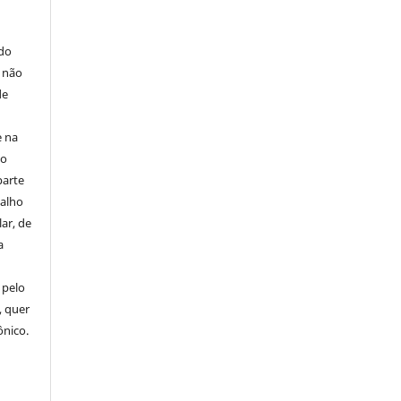
E
 do
e não
de
e na
 o
parte
balho
ar, de
a
 pelo
, quer
ônico.