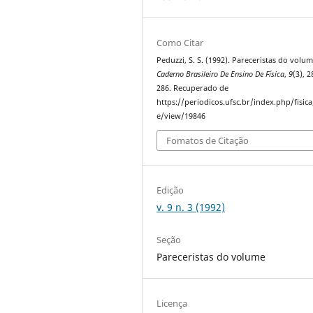
Como Citar
Peduzzi, S. S. (1992). Pareceristas do volum
Caderno Brasileiro De Ensino De Física
,
9
(3), 
286. Recuperado de
https://periodicos.ufsc.br/index.php/fisica/
e/view/19846
Fomatos de Citação
Edição
v. 9 n. 3 (1992)
Seção
Pareceristas do volume
Licença