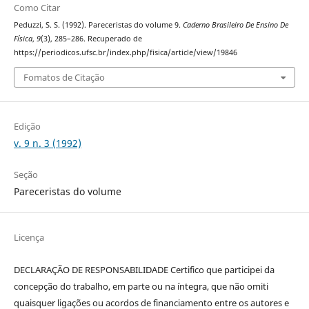
Como Citar
Peduzzi, S. S. (1992). Pareceristas do volume 9.
Caderno Brasileiro De Ensino De
Física
,
9
(3), 285–286. Recuperado de
https://periodicos.ufsc.br/index.php/fisica/article/view/19846
Fomatos de Citação
Edição
v. 9 n. 3 (1992)
Seção
Pareceristas do volume
Licença
DECLARAÇÃO DE RESPONSABILIDADE Certifico que participei da
concepção do trabalho, em parte ou na íntegra, que não omiti
quaisquer ligações ou acordos de financiamento entre os autores e