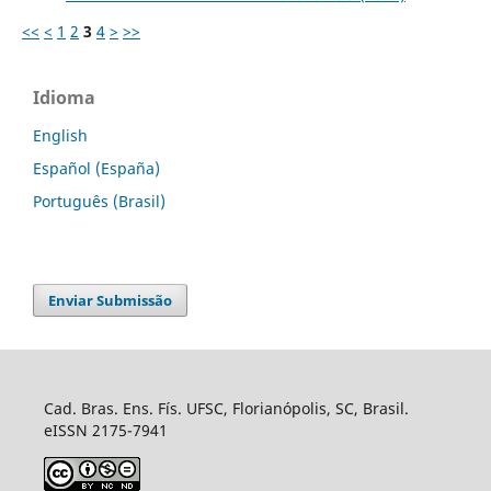
<<
<
1
2
3
4
>
>>
Idioma
English
Español (España)
Português (Brasil)
Enviar Submissão
Cad. Bras. Ens. Fís. UFSC, Florianópolis, SC, Brasil.
eISSN 2175-7941