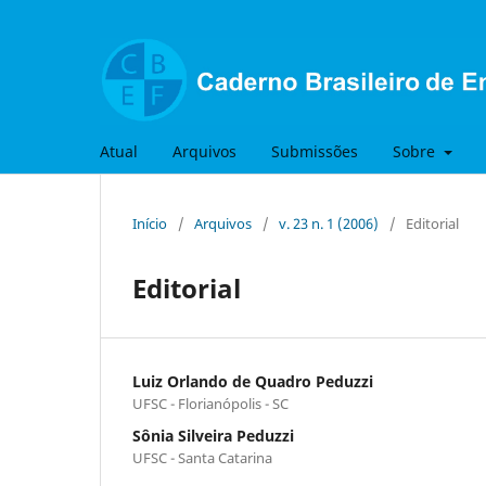
Atual
Arquivos
Submissões
Sobre
Início
/
Arquivos
/
v. 23 n. 1 (2006)
/
Editorial
Editorial
Luiz Orlando de Quadro Peduzzi
UFSC - Florianópolis - SC
Sônia Silveira Peduzzi
UFSC - Santa Catarina