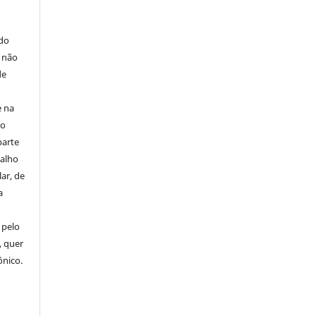
E
 do
e não
de
e na
 o
parte
balho
ar, de
a
 pelo
, quer
ônico.