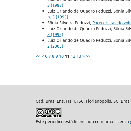
3 (1988)
Luiz Orlando de Quadro Peduzzi, Sônia Sil
n. 3 (1995)
Sônia Silveira Peduzzi,
Pareceristas do vo
Luiz Orlando de Quadro Peduzzi, Sônia Sil
3 (1992)
Luiz Orlando de Quadro Peduzzi, Sônia Sil
2 (2005)
<<
<
6
7
8
9
10
11
12
13
>
>>
Cad. Bras. Ens. Fís. UFSC, Florianópolis, SC, Bra
Este periódico está licenciado com uma Licença