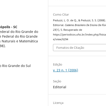
Como Citar
Peduzzi, L. O. de Q., & Peduzzi, S. S. (2008).
Editorial.
Caderno Brasileiro De Ensino De Físi
ópolis - SC
23
(1), 5. Recuperado de
ederal do Rio Grande do
https://periodicos.ufsc.br/index.php/fisica/
e Federal do Rio Grande
e/view/6294
s Naturais e Matemática
98).
Fomatos de Citação
Edição
o Rio Grande do Sul
v. 23 n. 1 (2006)
Seção
Editorial
Licença