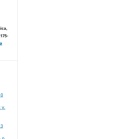
ica,
2175-
a
10
 v.
23
 n.