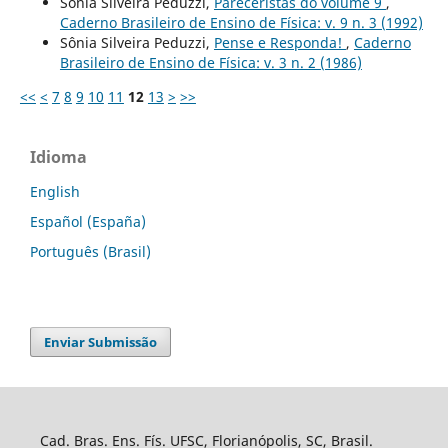
Sônia Silveira Peduzzi,
Pareceristas do volume 9
,
Caderno Brasileiro de Ensino de Física: v. 9 n. 3 (1992)
Sônia Silveira Peduzzi,
Pense e Responda!
,
Caderno
Brasileiro de Ensino de Física: v. 3 n. 2 (1986)
<<
<
7
8
9
10
11
12
13
>
>>
Idioma
English
Español (España)
Português (Brasil)
Enviar Submissão
Cad. Bras. Ens. Fís. UFSC, Florianópolis, SC, Brasil.