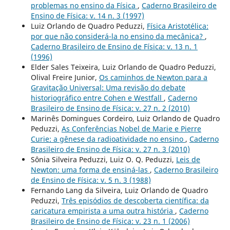
problemas no ensino da Física
,
Caderno Brasileiro de
Ensino de Física: v. 14 n. 3 (1997)
Luiz Orlando de Quadro Peduzzi,
Física Aristotélica:
por que não considerá-la no ensino da mecânica?
,
Caderno Brasileiro de Ensino de Física: v. 13 n. 1
(1996)
Elder Sales Teixeira, Luiz Orlando de Quadro Peduzzi,
Olival Freire Junior,
Os caminhos de Newton para a
Gravitação Universal: Uma revisão do debate
historiográfico entre Cohen e Westfall
,
Caderno
Brasileiro de Ensino de Física: v. 27 n. 2 (2010)
Marinês Domingues Cordeiro, Luiz Orlando de Quadro
Peduzzi,
As Conferências Nobel de Marie e Pierre
Curie: a gênese da radioatividade no ensino
,
Caderno
Brasileiro de Ensino de Física: v. 27 n. 3 (2010)
Sônia Silveira Peduzzi, Luiz O. Q. Peduzzi,
Leis de
Newton: uma forma de ensiná-las
,
Caderno Brasileiro
de Ensino de Física: v. 5 n. 3 (1988)
Fernando Lang da Silveira, Luiz Orlando de Quadro
Peduzzi,
Três episódios de descoberta científica: da
caricatura empirista a uma outra história
,
Caderno
Brasileiro de Ensino de Física: v. 23 n. 1 (2006)