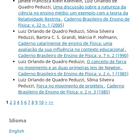
Janete Francisca Klein Köhnlein, Luiz Orlando de
Quadro Peduzzi,
Uma discussão sobre a natureza da
ciência no ensino médio: um exemplo com a teoria da
Relatividade Restrita
,
Caderno Brasileiro de Ensino de
Física: v. 22 n. 1 (2005)
Luiz Orlando de Quadro Peduzzi, Sônia Silveira
Peduzzi, Bartira C. S. Grandi, Márcia P. Hofmann,
Caderno catarinense de ensino de Física: uma
avaliação da sua influência no contexto educacional
,
Caderno Brasileiro de Ensino de Física: v. 7 n. 2 (1990)
Luiz Orlando de Quadro Peduzzi,
O conceito de força
no movimento e as duas primeiras leis de Newton
,
Caderno Brasileiro de Ensino de Física: v. 2 n. 1 (1985)
Luiz Orlando de Quadro Peduzzi, Sônia Silveira
Peduzzi,
Força no movimento de projéteis
,
Caderno
Brasileiro de Ensino de Física: v. 2 n. 3 (1985)
1
2
3
4
5
6
7
8
9
10
>
>>
Idioma
English