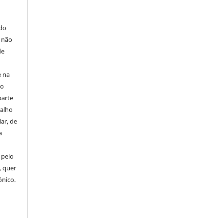
E
 do
e não
de
e na
 o
parte
balho
ar, de
a
 pelo
, quer
ônico.