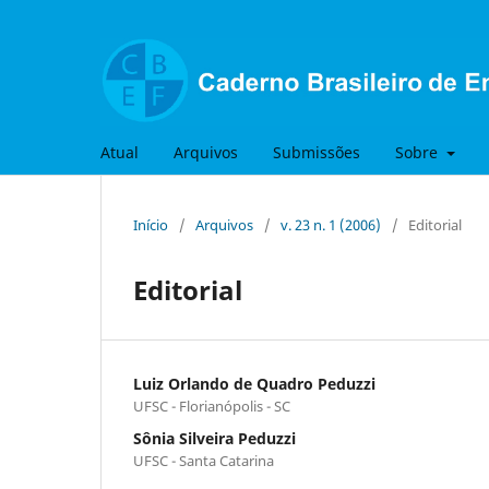
Atual
Arquivos
Submissões
Sobre
Início
/
Arquivos
/
v. 23 n. 1 (2006)
/
Editorial
Editorial
Luiz Orlando de Quadro Peduzzi
UFSC - Florianópolis - SC
Sônia Silveira Peduzzi
UFSC - Santa Catarina