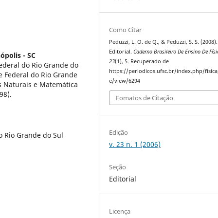
Como Citar
Peduzzi, L. O. de Q., & Peduzzi, S. S. (2008).
Editorial.
Caderno Brasileiro De Ensino De Físi
ópolis - SC
23
(1), 5. Recuperado de
ederal do Rio Grande do
https://periodicos.ufsc.br/index.php/fisica/
e Federal do Rio Grande
e/view/6294
s Naturais e Matemática
98).
Fomatos de Citação
Edição
o Rio Grande do Sul
v. 23 n. 1 (2006)
Seção
Editorial
Licença