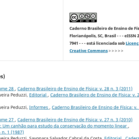
Caderno Brasileiro de Ensino de Fís
Florianópolis, SC, Brasil - - - eISSN 
7941 - - - está licenciada sob
Licenç
Creative Commons
> > > > >
s)
lume 28
,
Caderno Brasileiro de Ensino de Física: v. 28 n. 3 (2011)
veira Peduzzi,
Editorial
,
Caderno Brasileiro de Ensino de Física: v. 2
veira Peduzzi,
Informes
,
Caderno Brasileiro de Ensino de Física: v.
lume 27
,
Caderno Brasileiro de Ensino de Física: v. 27 n. 3 (2010)
: Um canhão para estudo da conservação do momento linear
,
 n. 1 (1987)
veira Peduzzi, Sayonara Salvador Cabral da Costa,
Editorial
,
Cader