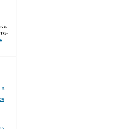
ica,
2175-
a
 n.
 25
no