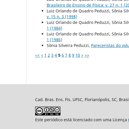
Brasileiro de Ensino de Física: v. 27 n. 1 (2
Luiz Orlando de Quadro Peduzzi, Sônia Sil
v. 15 n. 3 (1998)
Luiz Orlando de Quadro Peduzzi, Sônia Sil
1 (1984)
Luiz Orlando de Quadro Peduzzi, Sônia Sil
1 (1986)
Sônia Silveira Peduzzi,
Pareceristas do vo
<<
<
1
2
3
4
5
6
7
8
9
10
>
>>
Cad. Bras. Ens. Fís. UFSC, Florianópolis, SC, Bra
Este periódico está licenciado com uma Licença