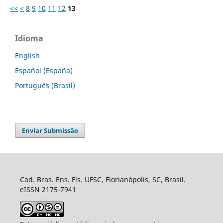
<<
<
8
9
10
11
12
13
Idioma
English
Español (España)
Português (Brasil)
Enviar Submissão
Cad. Bras. Ens. Fís. UFSC, Florianópolis, SC, Brasil.
eISSN 2175-7941