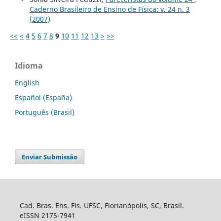
Caderno Brasileiro de Ensino de Física: v. 24 n. 3
(2007)
<<
<
4
5
6
7
8
9
10
11
12
13
>
>>
Idioma
English
Español (España)
Português (Brasil)
Enviar Submissão
Cad. Bras. Ens. Fís. UFSC, Florianópolis, SC, Brasil.
eISSN 2175-7941