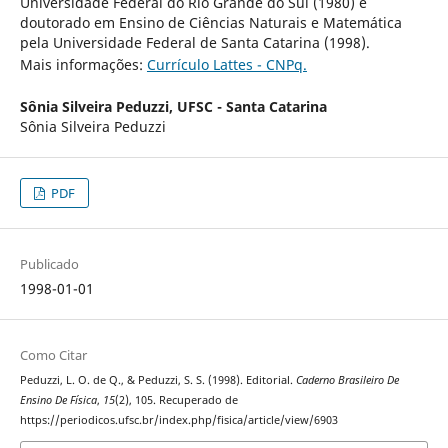
Universidade Federal do Rio Grande do Sul (1980) e
doutorado em Ensino de Ciências Naturais e Matemática
pela Universidade Federal de Santa Catarina (1998).
Mais informações:
Currículo Lattes - CNPq.
Sônia Silveira Peduzzi,
UFSC - Santa Catarina
Sônia Silveira Peduzzi
PDF
Publicado
1998-01-01
Como Citar
Peduzzi, L. O. de Q., & Peduzzi, S. S. (1998). Editorial.
Caderno Brasileiro De
Ensino De Física
,
15
(2), 105. Recuperado de
https://periodicos.ufsc.br/index.php/fisica/article/view/6903