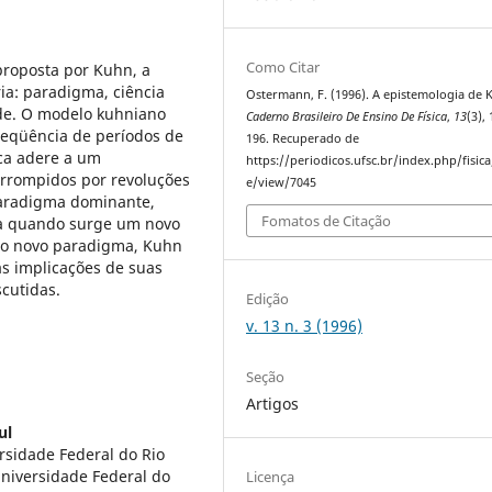
Como Citar
proposta por Kuhn, a
ria: paradigma, ciência
Ostermann, F. (1996). A epistemologia de 
ade. O modelo kuhniano
Caderno Brasileiro De Ensino De Física
,
13
(3),
seqüência de períodos de
196. Recuperado de
ica adere a um
https://periodicos.ufsc.br/index.php/fisica/
errompidos por revoluções
e/view/7045
paradigma dominante,
Fomatos de Citação
da quando surge um novo
 o novo paradigma, Kuhn
s implicações de suas
cutidas.
Edição
v. 13 n. 3 (1996)
Seção
Artigos
ul
rsidade Federal do Rio
Universidade Federal do
Licença