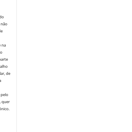
E
 do
e não
de
e na
 o
parte
balho
ar, de
a
 pelo
, quer
ônico.