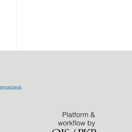
ernacional
.