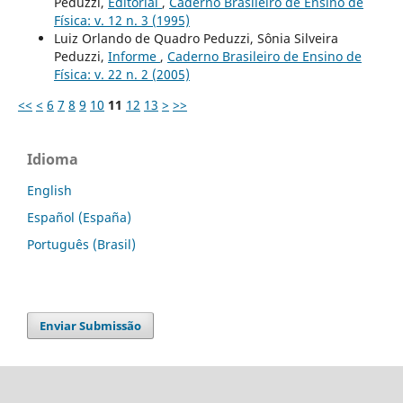
Peduzzi,
Editorial
,
Caderno Brasileiro de Ensino de
Física: v. 12 n. 3 (1995)
Luiz Orlando de Quadro Peduzzi, Sônia Silveira
Peduzzi,
Informe
,
Caderno Brasileiro de Ensino de
Física: v. 22 n. 2 (2005)
<<
<
6
7
8
9
10
11
12
13
>
>>
Idioma
English
Español (España)
Português (Brasil)
Enviar Submissão