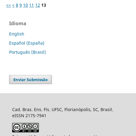
<<
<
8
9
10
11
12
13
Idioma
English
Español (España)
Português (Brasil)
Enviar Submissão
Cad. Bras. Ens. Fís. UFSC, Florianópolis, SC, Brasil.
eISSN 2175-7941