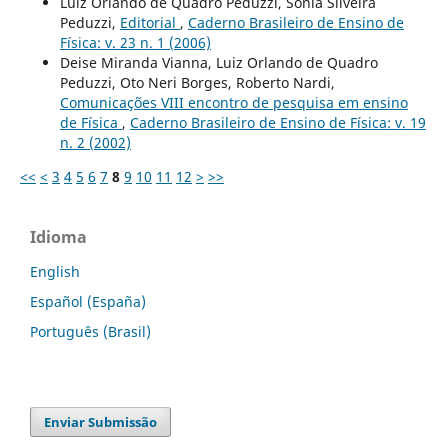
Luiz Orlando de Quadro Peduzzi, Sônia Silveira
Peduzzi,
Editorial
,
Caderno Brasileiro de Ensino de
Física: v. 23 n. 1 (2006)
Deise Miranda Vianna, Luiz Orlando de Quadro
Peduzzi, Oto Neri Borges, Roberto Nardi,
Comunicações VIII encontro de pesquisa em ensino
de Física
,
Caderno Brasileiro de Ensino de Física: v. 19
n. 2 (2002)
<<
<
3
4
5
6
7
8
9
10
11
12
>
>>
Idioma
English
Español (España)
Português (Brasil)
Enviar Submissão