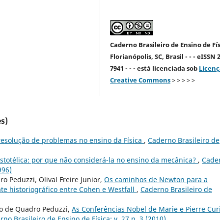
Caderno Brasileiro de Ensino de Fís
Florianópolis, SC, Brasil - - - eISSN 
7941 - - - está licenciada sob
Licenç
Creative Commons
> > > > >
s)
resolução de problemas no ensino da Física
,
Caderno Brasileiro de
ristotélica: por que não considerá-la no ensino da mecânica?
,
Cade
996)
o Peduzzi, Olival Freire Junior,
Os caminhos de Newton para a
te historiográfico entre Cohen e Westfall
,
Caderno Brasileiro de
o de Quadro Peduzzi,
As Conferências Nobel de Marie e Pierre Curi
no Brasileiro de Ensino de Física: v. 27 n. 3 (2010)