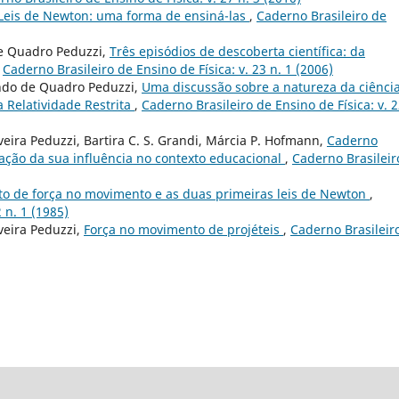
Leis de Newton: uma forma de ensiná-las
,
Caderno Brasileiro de
de Quadro Peduzzi,
Três episódios de descoberta científica: da
,
Caderno Brasileiro de Ensino de Física: v. 23 n. 1 (2006)
ando de Quadro Peduzzi,
Uma discussão sobre a natureza da ciênci
 Relatividade Restrita
,
Caderno Brasileiro de Ensino de Física: v. 2
eira Peduzzi, Bartira C. S. Grandi, Márcia P. Hofmann,
Caderno
iação da sua influência no contexto educacional
,
Caderno Brasileir
to de força no movimento e as duas primeiras leis de Newton
,
 n. 1 (1985)
veira Peduzzi,
Força no movimento de projéteis
,
Caderno Brasileir