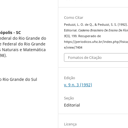
Como Citar
Peduzzi, L. O. de Q., & Peduzzi, S. S. (1992).
Editorial.
Caderno Brasileiro De Ensino De Físi
ópolis - SC
9
(3), 199. Recuperado de
ederal do Rio Grande do
https://periodicos.ufsc.br/index.php/fisica/
e Federal do Rio Grande
e/view/7404
s Naturais e Matemática
98).
Fomatos de Citação
Edição
o Rio Grande do Sul
v. 9 n. 3 (1992)
Seção
Editorial
Licença