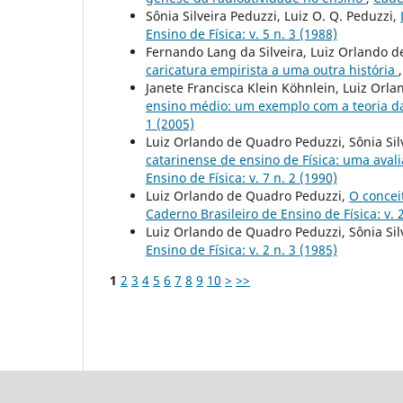
Sônia Silveira Peduzzi, Luiz O. Q. Peduzzi,
Ensino de Física: v. 5 n. 3 (1988)
Fernando Lang da Silveira, Luiz Orlando 
caricatura empirista a uma outra história
Janete Francisca Klein Köhnlein, Luiz Orl
ensino médio: um exemplo com a teoria da
1 (2005)
Luiz Orlando de Quadro Peduzzi, Sônia Silv
catarinense de ensino de Física: uma aval
Ensino de Física: v. 7 n. 2 (1990)
Luiz Orlando de Quadro Peduzzi,
O concei
Caderno Brasileiro de Ensino de Física: v. 2
Luiz Orlando de Quadro Peduzzi, Sônia Sil
Ensino de Física: v. 2 n. 3 (1985)
1
2
3
4
5
6
7
8
9
10
>
>>