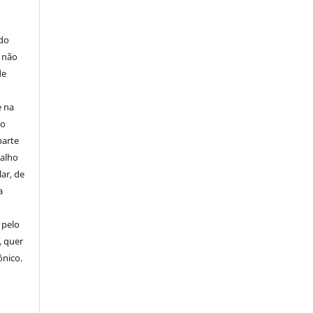
E
 do
e não
de
e na
 o
parte
balho
ar, de
a
 pelo
, quer
ônico.