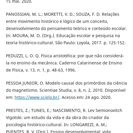
15 mai. 2020.
PANOSSIAN, M. L.; MORETTI, V. D.; SOUZA, F. D. Relações
entre movimento histórico e lógico de um conceito,
desenvolvimento do pensamento teórico e conteúdo escolar.
In: MOURA, M. O. (Org.). Educação escolar e pesquisa na
teoria histórico-cultural. São Paulo: Loyola, 2017. p. 125-152.
PEDUZZI, L. O. Q. Física aristotélica: por que não considerá-
la no ensino da mecânica. Caderno Catarinense de Ensino
de Física, v. 13, n. 1, p. 48-63, 1996.
PESSOA JUNIOR, O. Modelo causal dos primórdios da ciência
do magnetismo. Scientiae Studia, v. 8, n. 2, 2010. Disponível
em:
https://www.scielo.br/
. Acesso em: 24 ago. 2020.
PRESTES, Z.; TUNES, E.; NASCIMENTO, R. Lev Semionovitch
Vigotski: um estudo da vida e da obra do criador da
psicologia histórico-cultural. In: LONGAREZI, A. M.;
PUENTES, R. V. (Org.). Ensino desenvolvimental: vida,