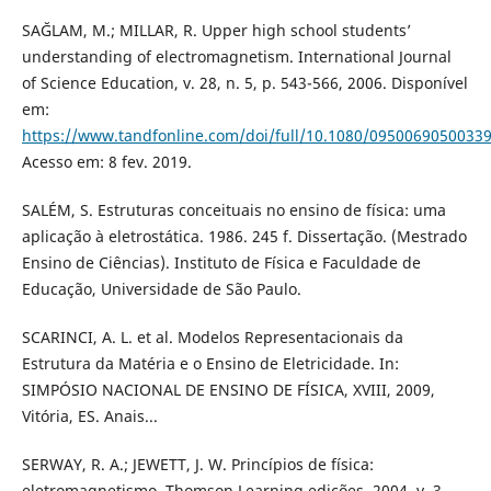
SAĞLAM, M.; MILLAR, R. Upper high school students’
understanding of electromagnetism. International Journal
of Science Education, v. 28, n. 5, p. 543-566, 2006. Disponível
em:
https://www.tandfonline.com/doi/full/10.1080/0950069050033
Acesso em: 8 fev. 2019.
SALÉM, S. Estruturas conceituais no ensino de física: uma
aplicação à eletrostática. 1986. 245 f. Dissertação. (Mestrado
Ensino de Ciências). Instituto de Física e Faculdade de
Educação, Universidade de São Paulo.
SCARINCI, A. L. et al. Modelos Representacionais da
Estrutura da Matéria e o Ensino de Eletricidade. In:
SIMPÓSIO NACIONAL DE ENSINO DE FÍSICA, XVIII, 2009,
Vitória, ES. Anais...
SERWAY, R. A.; JEWETT, J. W. Princípios de física:
eletromagnetismo. Thomson Learning edições, 2004. v. 3.