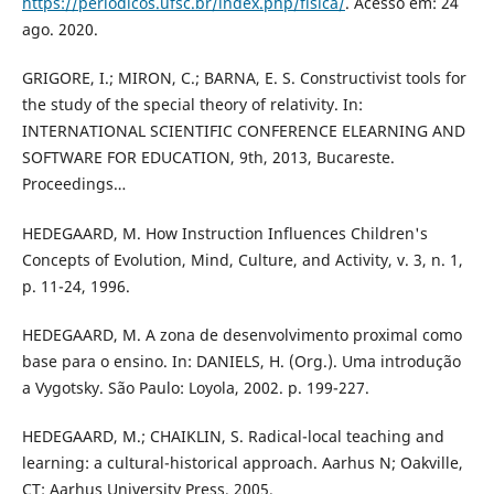
https://periodicos.ufsc.br/index.php/fisica/
. Acesso em: 24
ago. 2020.
GRIGORE, I.; MIRON, C.; BARNA, E. S. Constructivist tools for
the study of the special theory of relativity. In:
INTERNATIONAL SCIENTIFIC CONFERENCE ELEARNING AND
SOFTWARE FOR EDUCATION, 9th, 2013, Bucareste.
Proceedings…
HEDEGAARD, M. How Instruction Influences Children's
Concepts of Evolution, Mind, Culture, and Activity, v. 3, n. 1,
p. 11-24, 1996.
HEDEGAARD, M. A zona de desenvolvimento proximal como
base para o ensino. In: DANIELS, H. (Org.). Uma introdução
a Vygotsky. São Paulo: Loyola, 2002. p. 199-227.
HEDEGAARD, M.; CHAIKLIN, S. Radical-local teaching and
learning: a cultural-historical approach. Aarhus N; Oakville,
CT: Aarhus University Press, 2005.