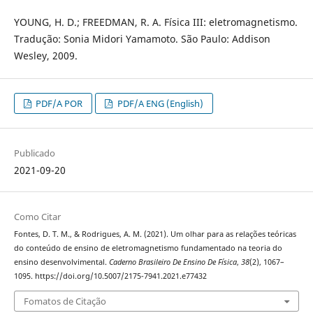
YOUNG, H. D.; FREEDMAN, R. A. Física III: eletromagnetismo.
Tradução: Sonia Midori Yamamoto. São Paulo: Addison
Wesley, 2009.
PDF/A POR
PDF/A ENG (English)
Publicado
2021-09-20
Como Citar
Fontes, D. T. M., & Rodrigues, A. M. (2021). Um olhar para as relações teóricas
do conteúdo de ensino de eletromagnetismo fundamentado na teoria do
ensino desenvolvimental.
Caderno Brasileiro De Ensino De Física
,
38
(2), 1067–
1095. https://doi.org/10.5007/2175-7941.2021.e77432
Fomatos de Citação