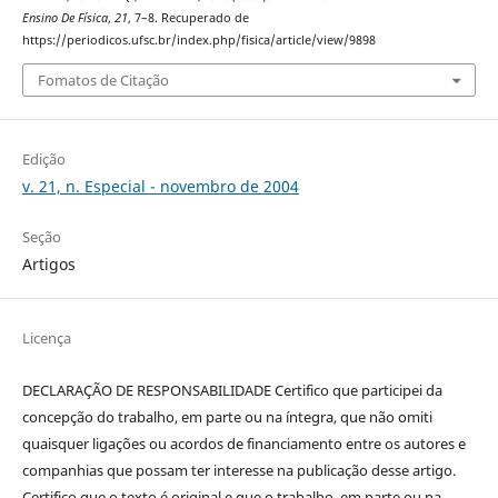
Ensino De Física
,
21
, 7–8. Recuperado de
https://periodicos.ufsc.br/index.php/fisica/article/view/9898
Fomatos de Citação
Edição
v. 21, n. Especial - novembro de 2004
Seção
Artigos
Licença
DECLARAÇÃO DE RESPONSABILIDADE Certifico que participei da
concepção do trabalho, em parte ou na íntegra, que não omiti
quaisquer ligações ou acordos de financiamento entre os autores e
companhias que possam ter interesse na publicação desse artigo.
Certifico que o texto é original e que o trabalho, em parte ou na