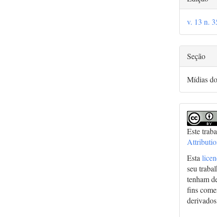
do
v. 13 n. 
arti
Seção
Mídias d
Este trab
Attributi
Esta
lice
seu traba
tenham de
fins comer
derivados