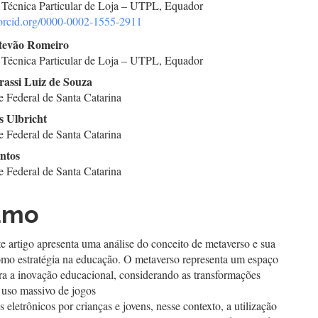
 Técnica Particular de Loja – UTPL, Equador
//orcid.org/0000-0002-1555-2911
go
stevão Romeiro
 Técnica Particular de Loja – UTPL, Equador
cipal
rassi Luiz de Souza
e Federal de Santa Catarina
s Ulbricht
e Federal de Santa Catarina
antos
e Federal de Santa Catarina
umo
te artigo apresenta uma análise do conceito de metaverso e sua
como estratégia na educação. O metaverso representa um espaço
ra a inovação educacional, considerando as transformações
o uso massivo de jogos
os eletrônicos por crianças e jovens, nesse contexto, a utilização