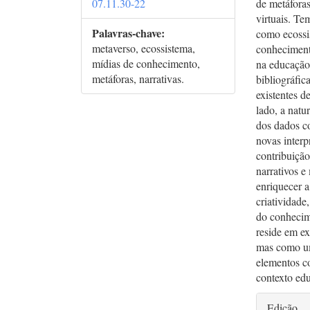
07.11.30-22
de metáfora
virtuais. Te
Palavras-chave:
como ecossi
metaverso, ecossistema,
conhecimento
mídias de conhecimento,
na educação
metáforas, narrativas.
bibliográfic
existentes d
lado, a natu
dos dados co
novas interp
contribuiçã
narrativos e
enriquecer a
criatividade
do conhecime
reside em e
mas como um
elementos co
contexto ed
Deta
Edição