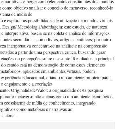
s e narrativas emerge como elementos constituintes dos mundos
m como objetivo analisar o conceito de metaverso, reconhecê-lo
stema de mídia de
 e explorar as possibilidades de utilização de mundos virtuais
. Design/ Metodologia/abordagem: este estudo, de natureza
a e interpretativa, baseia-se na coleta e análise de informações
e fontes secundárias, como livros, artigos científicos; por outro
reza interpretativa concentra-se na análise e na compreensão
letados a partir de uma perspectiva crítica, buscando gerar
retações ou percepções sobre o assunto. Resultados: a principal
o do estudo está na demonstração de como esses elementos
 metafóricos, aplicados em ambientes virtuais, podem
 experiência educacional, criando um ambiente propício para a
, o engajamento e a cocriação
nto. Originalidade/Valor: a originalidade desta pesquisa
xplorar o metaverso não apenas como um ambiente tecnológico,
 ecossistema de mídia de conhecimento, integrando
gnitivos como metáforas e narrativas ao
ucacional.
lhes