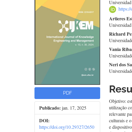
Universidad
lateral
do
https:
de
arti
Artieres E
Universidad
artigos
prin
Richard Pe
Universidad
Vania Riba
Universidad
Neri dos S
Universidad
Res
PDF
Objetivo: es
Publicado:
utilização 
jan. 17, 2025
relevante pa
DOI:
culturais e 
https://doi.org/10.29327/2650
e dispositiv