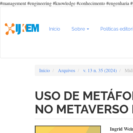
#management #engineering #knowledge #conhecimento #engenharia #
Navegação
Principal
Conteúdo
principal
Início
Sobre
Políticas editor
Barra
Lateral
Início
Arquivos
v. 13 n. 35 (2024)
Mídi
USO DE METÁFO
NO METAVERSO
Barra
Con
Ingrid Wei