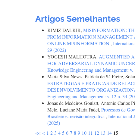
Artigos Semelhantes
KIMIZ DALKIR,
MISINFORMATION: T
FROM INFORMATION MANAGEMENT 
ONLINE MISINFORMATION
,
Internation
29 (2022)
YOGESH MALHOTRA,
AUGMENTED AI
FOR ADVERSARIAL-DYNAMIC UNCE
Knowledge Engineering and Management: v. 1
Marta Silva Neves, Patrícia de Sá Freire, Sol
ESTRATÉGIAS E PRÁTICAS DE RELA
DESENVOLVIMENTO ORGANIZACION
Engineering and Management: v. 12 n. 34 (20
Jonas de Medeiros Goulart, Antonio Carlos P
Melo, Luciane Maria Fadel,
Processos de Gove
Brasileiros: revisão integrativa
,
International
(2025)
15
<<
<
1
2
3
4
5
6
7
8
9
10
11
12
13
14