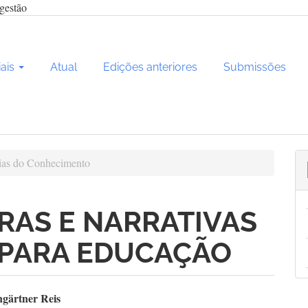
gestão
iais
Atual
Edições anteriores
Submissões
as do Conhecimento
RAS E NARRATIVAS
 PARA EDUCAÇÃO
teúdo
ngärtner Reis