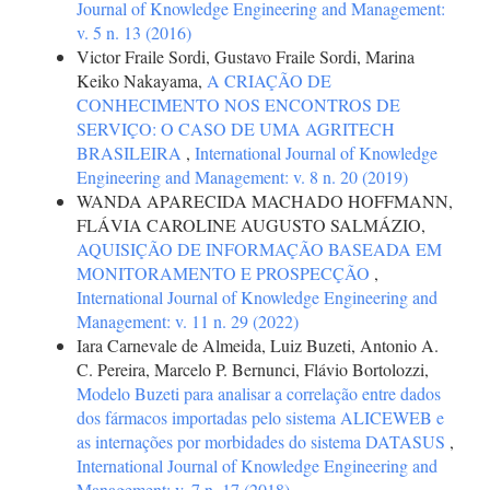
Journal of Knowledge Engineering and Management:
v. 5 n. 13 (2016)
Victor Fraile Sordi, Gustavo Fraile Sordi, Marina
Keiko Nakayama,
A CRIAÇÃO DE
CONHECIMENTO NOS ENCONTROS DE
SERVIÇO: O CASO DE UMA AGRITECH
BRASILEIRA
,
International Journal of Knowledge
Engineering and Management: v. 8 n. 20 (2019)
WANDA APARECIDA MACHADO HOFFMANN,
FLÁVIA CAROLINE AUGUSTO SALMÁZIO,
AQUISIÇÃO DE INFORMAÇÃO BASEADA EM
MONITORAMENTO E PROSPECÇÃO
,
International Journal of Knowledge Engineering and
Management: v. 11 n. 29 (2022)
Iara Carnevale de Almeida, Luiz Buzeti, Antonio A.
C. Pereira, Marcelo P. Bernunci, Flávio Bortolozzi,
Modelo Buzeti para analisar a correlação entre dados
dos fármacos importadas pelo sistema ALICEWEB e
as internações por morbidades do sistema DATASUS
,
International Journal of Knowledge Engineering and
Management: v. 7 n. 17 (2018)