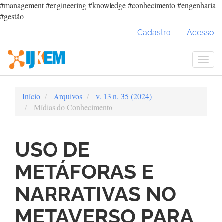
#management #engineering #knowledge #conhecimento #engenharia
#gestão
Navegação
Cadastro
Acesso
Principal
Conteúdo
principal
Togg
Barra
navig
Lateral
Início
Arquivos
v. 13 n. 35 (2024)
Mídias do Conhecimento
USO DE
METÁFORAS E
NARRATIVAS NO
METAVERSO PARA