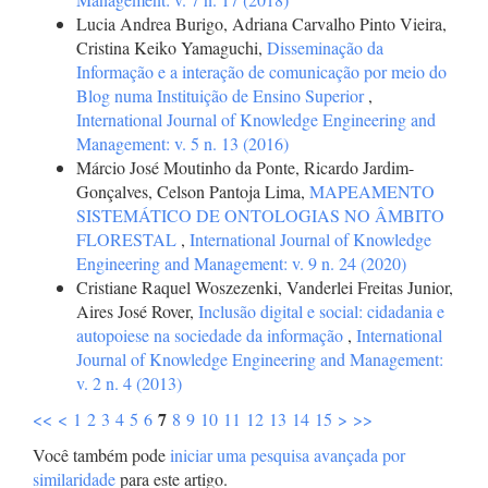
Lucia Andrea Burigo, Adriana Carvalho Pinto Vieira,
Cristina Keiko Yamaguchi,
Disseminação da
Informação e a interação de comunicação por meio do
Blog numa Instituição de Ensino Superior
,
International Journal of Knowledge Engineering and
Management: v. 5 n. 13 (2016)
Márcio José Moutinho da Ponte, Ricardo Jardim-
Gonçalves, Celson Pantoja Lima,
MAPEAMENTO
SISTEMÁTICO DE ONTOLOGIAS NO ÂMBITO
FLORESTAL
,
International Journal of Knowledge
Engineering and Management: v. 9 n. 24 (2020)
Cristiane Raquel Woszezenki, Vanderlei Freitas Junior,
Aires José Rover,
Inclusão digital e social: cidadania e
autopoiese na sociedade da informação
,
International
Journal of Knowledge Engineering and Management:
v. 2 n. 4 (2013)
7
<<
<
1
2
3
4
5
6
8
9
10
11
12
13
14
15
>
>>
Você também pode
iniciar uma pesquisa avançada por
similaridade
para este artigo.