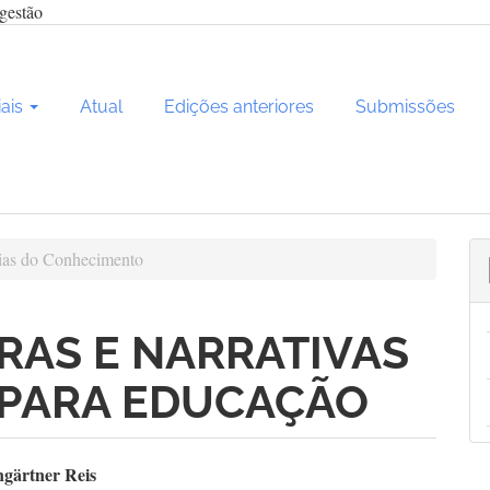
gestão
iais
Atual
Edições anteriores
Submissões
as do Conhecimento
RAS E NARRATIVAS
 PARA EDUCAÇÃO
teúdo
ngärtner Reis