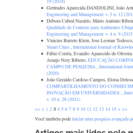
19 (2018)
Gertrudes Aparecida DANDOLINI, João A
Engineering and Management: v. 5 n. 12 (201
Débora Cabral Nazário, Mário Antônio Ribei
Qualidade de Contexto para Ambientes Ubíq
Engineering and Management: v. 4 n. 9 (2015
Vinicius Barreto Klein, Jose Leomar Todesco
Smart Cities
,
International Journal of Knowl
Fábio Corrêa, Evandro Aparecido de Oliveira
Araujo Nery Ribeiro,
EDUCAÇÃO CORPORA
CAMPO DE PESQUISA
,
International Jou
(2020)
João Geraldo Cardoso Campos, Eloisa Deloss 
COMPARTILHAMENTO DO CONHECIM
INOVAÇÃO EM UNIVERSIDADES:
,
Inte
v. 10 n. 28 (2021)
3
<<
<
1
2
4
5
6
7
8
9
10
11
12
13
14
15
>
>>
Você também pode
iniciar uma pesquisa avançada p
Artigos mais lidos pelo 