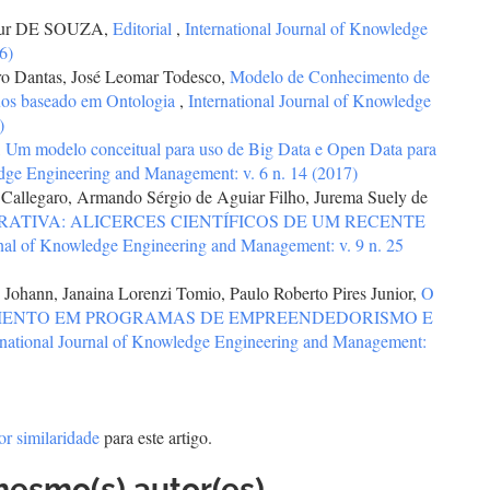
rtur DE SOUZA,
Editorial
,
International Journal of Knowledge
6)
ro Dantas, José Leomar Todesco,
Modelo de Conhecimento de
uos baseado em Ontologia
,
International Journal of Knowledge
)
,
Um modelo conceitual para uso de Big Data e Open Data para
edge Engineering and Management: v. 6 n. 14 (2017)
 Callegaro, Armando Sérgio de Aguiar Filho, Jurema Suely de
TIVA: ALICERCES CIENTÍFICOS DE UM RECENTE
rnal of Knowledge Engineering and Management: v. 9 n. 25
Johann, Janaina Lorenzi Tomio, Paulo Roberto Pires Junior,
O
ENTO EM PROGRAMAS DE EMPREENDEDORISMO E
rnational Journal of Knowledge Engineering and Management:
or similaridade
para este artigo.
mesmo(s) autor(es)