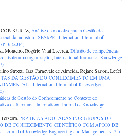
ACOB KURTZ,
Análise de modelos para a Gestão do
social da indústria - SESI/PE
,
International Journal of
 n. 6 (2014)
a Monteiro, Rogério Vital Lacerda,
Difusão de competências
sociais de uma organização
,
International Journal of Knowledge
7)
lino Strozzi, Iara Carnevale de Almeida, Rejane Sartori, Letíci
NTAS DA GESTÃO DO CONHECIMENTO EM UMA
UNDAMENTAL
,
International Journal of Knowledge
0)
áticas de Gestão do Conhecimento no Contexto do
tiva da literatura
,
International Journal of Knowledge
 Teixeira,
PRÁTICAS ADOTADAS POR GRUPOS DE
 DE CONHECIMENTO CIENTÍFICO COM APOIO DE
nal Journal of Knowledge Engineering and Management: v. 7 n.