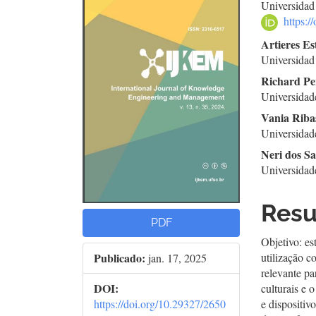
Universidad
lateral
do
https:
de
arti
Artieres E
Universidad
artigos
prin
Richard Pe
Universidad
Vania Riba
Universidad
Neri dos S
Universidad
Res
PDF
Objetivo: es
Publicado:
utilização 
jan. 17, 2025
relevante pa
DOI:
culturais e 
https://doi.org/10.29327/2650
e dispositiv