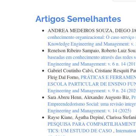
Artigos Semelhantes
ANDREA MEDEIROS SOUZA, DIEGO J
conhecimento organizacional: O caso serviço 
Knowledge Engineering and Management: v. 3
Renelson Ribeiro Sampaio, Roberto Luiz Souz
baseadas em conhecimento através das redes 
Engineering and Management: v. 6 n. 14 (201
Gabriel Coutinho Calvi, Cristiane Resquiti Pau
Fleig Dal Forno,
PRÁTICAS E FERRAME
ESCOLA PARTICULAR DE ENSINO F
Engineering and Management: v. 9 n. 24 (202
Sara Abreu Henn, Alexandre Augusto Biz,
Pr
Empreendedorismo Social: uma revisão integra
Engineering and Management: v. 14 (2025)
Rayse Kiane, Ágatha Depiné, Clarissa Stefani
PESQUISA PARA COMPARTILHAMENTO
TICS: UM ESTUDO DE CASO
,
Internatio