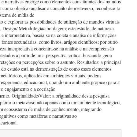
s e narrativas emerge como elementos constituintes dos mundos
m como objetivo analisar o conceito de metaverso, reconhecê-lo
stema de mídia de
 e explorar as possibilidades de utilização de mundos virtuais
. Design/ Metodologia/abordagem: este estudo, de natureza
a e interpretativa, baseia-se na coleta e análise de informações
e fontes secundárias, como livros, artigos científicos; por outro
reza interpretativa concentra-se na análise e na compreensão
letados a partir de uma perspectiva crítica, buscando gerar
retações ou percepções sobre o assunto. Resultados: a principal
o do estudo está na demonstração de como esses elementos
 metafóricos, aplicados em ambientes virtuais, podem
 experiência educacional, criando um ambiente propício para a
, o engajamento e a cocriação
nto. Originalidade/Valor: a originalidade desta pesquisa
xplorar o metaverso não apenas como um ambiente tecnológico,
 ecossistema de mídia de conhecimento, integrando
gnitivos como metáforas e narrativas ao
ucacional.
lhes