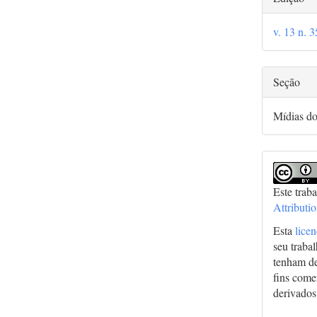
do
v. 13 n. 
arti
Seção
Mídias d
Este trab
Attributi
Esta
lice
seu traba
tenham de
fins comer
derivados