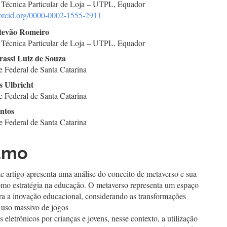
 Técnica Particular de Loja – UTPL, Equador
//orcid.org/0000-0002-1555-2911
go
stevão Romeiro
 Técnica Particular de Loja – UTPL, Equador
cipal
rassi Luiz de Souza
e Federal de Santa Catarina
s Ulbricht
e Federal de Santa Catarina
antos
e Federal de Santa Catarina
umo
te artigo apresenta uma análise do conceito de metaverso e sua
como estratégia na educação. O metaverso representa um espaço
ra a inovação educacional, considerando as transformações
o uso massivo de jogos
os eletrônicos por crianças e jovens, nesse contexto, a utilização