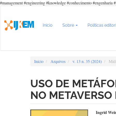
#management #engineering #knowledge #conhecimento #engenharia #
Navegação
Principal
Conteúdo
principal
Início
Sobre
Políticas editor
Barra
Lateral
Início
Arquivos
v. 13 n. 35 (2024)
Mídi
USO DE METÁFO
NO METAVERSO
Barra
Con
Ingrid Wei