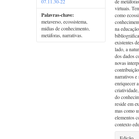
07.11.30-22
de metáfora
virtuais. Te
Palavras-chave:
como ecossi
metaverso, ecossistema,
conhecimento
mídias de conhecimento,
na educação
metáforas, narrativas.
bibliográfic
existentes d
lado, a natu
dos dados co
novas interp
contribuiçã
narrativos e
enriquecer a
criatividade
do conhecime
reside em e
mas como um
elementos co
contexto ed
Deta
Edição