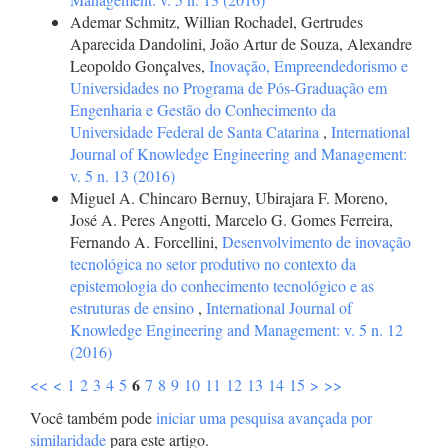
Ademar Schmitz, Willian Rochadel, Gertrudes
Aparecida Dandolini, João Artur de Souza, Alexandre
Leopoldo Gonçalves,
Inovação, Empreendedorismo e
Universidades no Programa de Pós-Graduação em
Engenharia e Gestão do Conhecimento da
Universidade Federal de Santa Catarina
,
International
Journal of Knowledge Engineering and Management:
v. 5 n. 13 (2016)
Miguel A. Chincaro Bernuy, Ubirajara F. Moreno,
José A. Peres Angotti, Marcelo G. Gomes Ferreira,
Fernando A. Forcellini,
Desenvolvimento de inovação
tecnológica no setor produtivo no contexto da
epistemologia do conhecimento tecnológico e as
estruturas de ensino
,
International Journal of
Knowledge Engineering and Management: v. 5 n. 12
(2016)
6
<<
<
1
2
3
4
5
7
8
9
10
11
12
13
14
15
>
>>
Você também pode
iniciar uma pesquisa avançada por
similaridade
para este artigo.