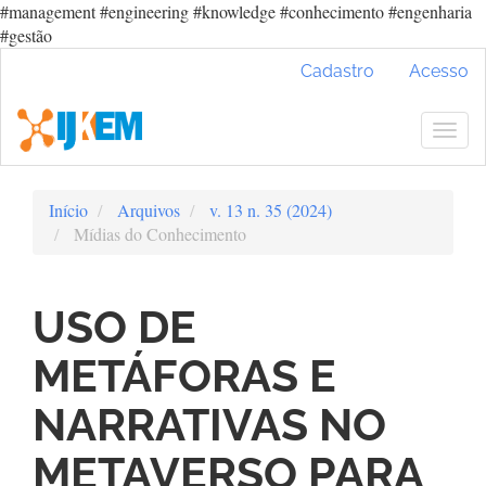
#management #engineering #knowledge #conhecimento #engenharia
#gestão
Navegação
Cadastro
Acesso
Principal
Conteúdo
principal
Togg
Barra
navig
Lateral
Início
Arquivos
v. 13 n. 35 (2024)
Mídias do Conhecimento
USO DE
METÁFORAS E
NARRATIVAS NO
METAVERSO PARA