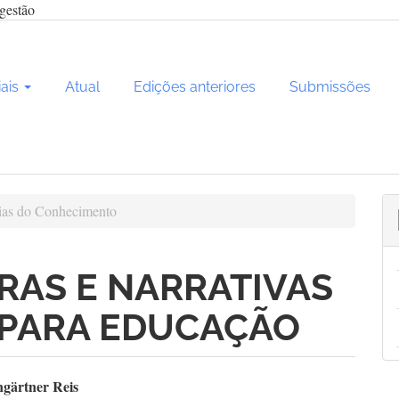
gestão
iais
Atual
Edições anteriores
Submissões
as do Conhecimento
RAS E NARRATIVAS
 PARA EDUCAÇÃO
teúdo
ngärtner Reis