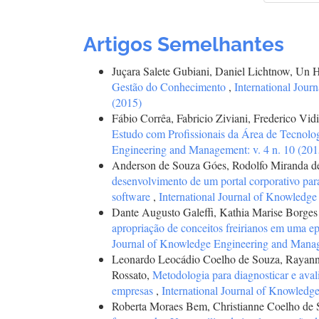
Artigos Semelhantes
Juçara Salete Gubiani, Daniel Lichtnow, Un 
Gestão do Conhecimento
,
International Jour
(2015)
Fábio Corrêa, Fabricio Ziviani, Frederico Vid
Estudo com Profissionais da Área de Tecnolo
Engineering and Management: v. 4 n. 10 (201
Anderson de Souza Góes, Rodolfo Miranda d
desenvolvimento de um portal corporativo par
software
,
International Journal of Knowledge
Dante Augusto Galeffi, Kathia Marise Borges
apropriação de conceitos freirianos em uma e
Journal of Knowledge Engineering and Manage
Leonardo Leocádio Coelho de Souza, Rayanne
Rossato,
Metodologia para diagnosticar e aval
empresas
,
International Journal of Knowledg
Roberta Moraes Bem, Christianne Coelho de 