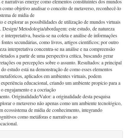
s e narrativas emerge como elementos constituintes dos mundos
m como objetivo analisar o conceito de metaverso, reconhecê-lo
stema de mídia de
 e explorar as possibilidades de utilização de mundos virtuais
. Design/ Metodologia/abordagem: este estudo, de natureza
a e interpretativa, baseia-se na coleta e análise de informações
e fontes secundárias, como livros, artigos científicos; por outro
reza interpretativa concentra-se na análise e na compreensão
letados a partir de uma perspectiva crítica, buscando gerar
retações ou percepções sobre o assunto. Resultados: a principal
o do estudo está na demonstração de como esses elementos
 metafóricos, aplicados em ambientes virtuais, podem
 experiência educacional, criando um ambiente propício para a
, o engajamento e a cocriação
nto. Originalidade/Valor: a originalidade desta pesquisa
xplorar o metaverso não apenas como um ambiente tecnológico,
 ecossistema de mídia de conhecimento, integrando
gnitivos como metáforas e narrativas ao
ucacional.
lhes