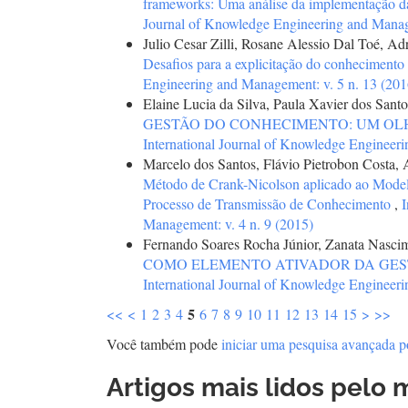
frameworks: Uma análise da implementação da
Journal of Knowledge Engineering and Manage
Julio Cesar Zilli, Rosane Alessio Dal Toé, Ad
Desafios para a explicitação do conhecimento
Engineering and Management: v. 5 n. 13 (201
Elaine Lucia da Silva, Paula Xavier dos Sant
GESTÃO DO CONHECIMENTO: UM OL
International Journal of Knowledge Engineeri
Marcelo dos Santos, Flávio Pietrobon Costa,
Método de Crank-Nicolson aplicado ao Mode
Processo de Transmissão de Conhecimento
,
I
Management: v. 4 n. 9 (2015)
Fernando Soares Rocha Júnior, Zanata Nasc
COMO ELEMENTO ATIVADOR DA GE
International Journal of Knowledge Engineeri
5
<<
<
1
2
3
4
6
7
8
9
10
11
12
13
14
15
>
>>
Você também pode
iniciar uma pesquisa avançada p
Artigos mais lidos pelo 