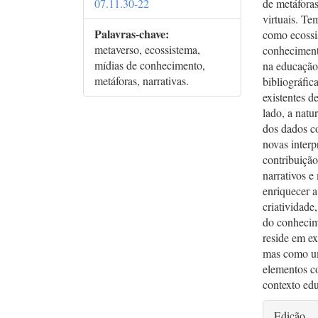
07.11.30-22
de metáfora
virtuais. Te
Palavras-chave:
como ecossi
metaverso, ecossistema,
conhecimento
mídias de conhecimento,
na educação
metáforas, narrativas.
bibliográfic
existentes d
lado, a natu
dos dados co
novas interp
contribuiçã
narrativos e
enriquecer a
criatividade
do conhecime
reside em e
mas como um
elementos co
contexto ed
Deta
Edição