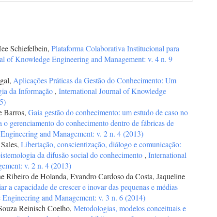
Hee Schiefelbein,
Plataforma Colaborativa Institucional para
nal of Knowledge Engineering and Management: v. 4 n. 9
igal,
Aplicações Práticas da Gestão do Conhecimento: Um
gia da Informação
,
International Journal of Knowledge
5)
e Barros,
Gaia gestão do conhecimento: um estudo de caso no
a o gerenciamento do conhecimento dentro de fábricas de
 Engineering and Management: v. 2 n. 4 (2013)
 Sales,
Libertação, conscientização, diálogo e comunicação:
pistemologia da difusão social do conhecimento
,
International
ment: v. 2 n. 4 (2013)
 Ribeiro de Holanda, Evandro Cardoso da Costa, Jaqueline
iar a capacidade de crescer e inovar das pequenas e médias
e Engineering and Management: v. 3 n. 6 (2014)
Souza Reinisch Coelho,
Metodologias, modelos conceituais e