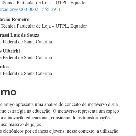
 Técnica Particular de Loja – UTPL, Equador
//orcid.org/0000-0002-1555-2911
go
stevão Romeiro
 Técnica Particular de Loja – UTPL, Equador
cipal
rassi Luiz de Souza
e Federal de Santa Catarina
s Ulbricht
e Federal de Santa Catarina
antos
e Federal de Santa Catarina
umo
te artigo apresenta uma análise do conceito de metaverso e sua
como estratégia na educação. O metaverso representa um espaço
ra a inovação educacional, considerando as transformações
o uso massivo de jogos
os eletrônicos por crianças e jovens, nesse contexto, a utilização