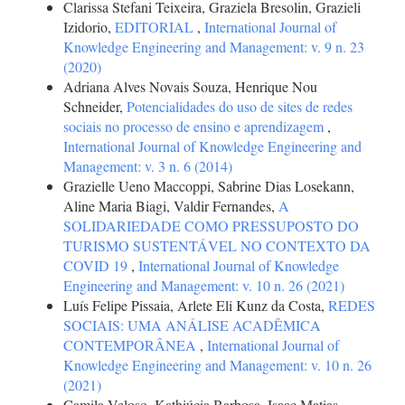
Clarissa Stefani Teixeira, Graziela Bresolin, Grazieli
Izidorio,
EDITORIAL
,
International Journal of
Knowledge Engineering and Management: v. 9 n. 23
(2020)
Adriana Alves Novais Souza, Henrique Nou
Schneider,
Potencialidades do uso de sites de redes
sociais no processo de ensino e aprendizagem
,
International Journal of Knowledge Engineering and
Management: v. 3 n. 6 (2014)
Grazielle Ueno Maccoppi, Sabrine Dias Losekann,
Aline Maria Biagi, Valdir Fernandes,
A
SOLIDARIEDADE COMO PRESSUPOSTO DO
TURISMO SUSTENTÁVEL NO CONTEXTO DA
COVID 19
,
International Journal of Knowledge
Engineering and Management: v. 10 n. 26 (2021)
Luís Felipe Pissaia, Arlete Eli Kunz da Costa,
REDES
SOCIAIS: UMA ANÁLISE ACADÊMICA
CONTEMPORÂNEA
,
International Journal of
Knowledge Engineering and Management: v. 10 n. 26
(2021)
Camila Veloso, Kathiúcia Barbosa, Isaac Matias,