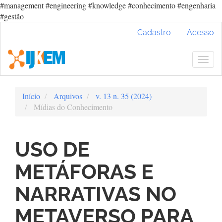
#management #engineering #knowledge #conhecimento #engenharia
#gestão
Navegação
Cadastro
Acesso
Principal
Conteúdo
principal
Togg
Barra
navig
Lateral
Início
Arquivos
v. 13 n. 35 (2024)
Mídias do Conhecimento
USO DE
METÁFORAS E
NARRATIVAS NO
METAVERSO PARA