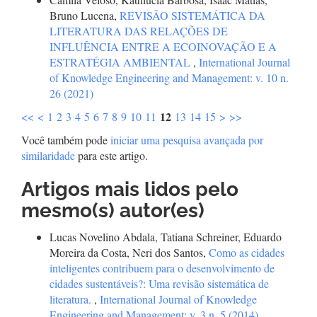
Bruno Lucena,
REVISÃO SISTEMÁTICA DA
LITERATURA DAS RELAÇÕES DE
INFLUÊNCIA ENTRE A ECOINOVAÇÃO E A
ESTRATÉGIA AMBIENTAL
,
International Journal
of Knowledge Engineering and Management: v. 10 n.
26 (2021)
12
<<
<
1
2
3
4
5
6
7
8
9
10
11
13
14
15
>
>>
Você também pode
iniciar uma pesquisa avançada por
similaridade
para este artigo.
Artigos mais lidos pelo
mesmo(s) autor(es)
Lucas Novelino Abdala, Tatiana Schreiner, Eduardo
Moreira da Costa, Neri dos Santos,
Como as cidades
inteligentes contribuem para o desenvolvimento de
cidades sustentáveis?: Uma revisão sistemática de
literatura.
,
International Journal of Knowledge
Engineering and Management: v. 3 n. 5 (2014)