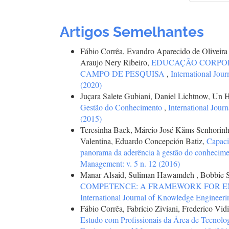
Artigos Semelhantes
Fábio Corrêa, Evandro Aparecido de Oliveira
Araujo Nery Ribeiro,
EDUCAÇÃO CORPORA
CAMPO DE PESQUISA
,
International Jou
(2020)
Juçara Salete Gubiani, Daniel Lichtnow, Un 
Gestão do Conhecimento
,
International Jour
(2015)
Teresinha Back, Márcio José Käms Senhorinha
Valentina, Eduardo Concepción Batiz,
Capaci
panorama da aderência à gestão do conhecim
Management: v. 5 n. 12 (2016)
Manar Alsaid, Suliman Hawamdeh , Bobbie S
COMPETENCE: A FRAMEWORK FOR 
International Journal of Knowledge Engineeri
Fábio Corrêa, Fabricio Ziviani, Frederico Vid
Estudo com Profissionais da Área de Tecnolo