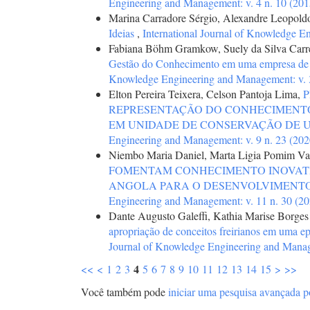
Engineering and Management: v. 4 n. 10 (201
Marina Carradore Sérgio, Alexandre Leopold
Ideias
,
International Journal of Knowledge E
Fabiana Böhm Gramkow, Suely da Silva Carre
Gestão do Conhecimento em uma empresa de 
Knowledge Engineering and Management: v. 3
Elton Pereira Teixera, Celson Pantoja Lima,
P
REPRESENTAÇÃO DO CONHECIMENTO
EM UNIDADE DE CONSERVAÇÃO DE 
Engineering and Management: v. 9 n. 23 (202
Niembo Maria Daniel, Marta Ligia Pomim Va
FOMENTAM CONHECIMENTO INOVATIV
ANGOLA PARA O DESENVOLVIMENT
Engineering and Management: v. 11 n. 30 (2
Dante Augusto Galeffi, Kathia Marise Borges
apropriação de conceitos freirianos em uma e
Journal of Knowledge Engineering and Manage
4
<<
<
1
2
3
5
6
7
8
9
10
11
12
13
14
15
>
>>
Você também pode
iniciar uma pesquisa avançada p