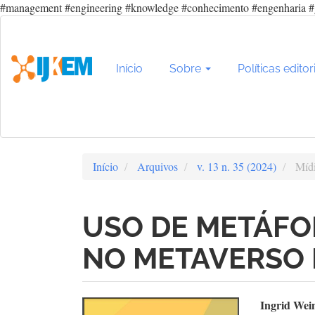
#management #engineering #knowledge #conhecimento #engenharia #
Navegação
Principal
Conteúdo
principal
Início
Sobre
Políticas editor
Barra
Lateral
Início
Arquivos
v. 13 n. 35 (2024)
Mídi
USO DE METÁFO
NO METAVERSO
Barra
Con
Ingrid Wei