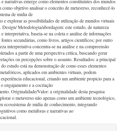
s e narrativas emerge como elementos constituintes dos mundos
m como objetivo analisar o conceito de metaverso, reconhecê-lo
stema de mídia de
 e explorar as possibilidades de utilização de mundos virtuais
. Design/ Metodologia/abordagem: este estudo, de natureza
a e interpretativa, baseia-se na coleta e análise de informações
e fontes secundárias, como livros, artigos científicos; por outro
reza interpretativa concentra-se na análise e na compreensão
letados a partir de uma perspectiva crítica, buscando gerar
retações ou percepções sobre o assunto. Resultados: a principal
o do estudo está na demonstração de como esses elementos
 metafóricos, aplicados em ambientes virtuais, podem
 experiência educacional, criando um ambiente propício para a
, o engajamento e a cocriação
nto. Originalidade/Valor: a originalidade desta pesquisa
xplorar o metaverso não apenas como um ambiente tecnológico,
 ecossistema de mídia de conhecimento, integrando
gnitivos como metáforas e narrativas ao
ucacional.
lhes