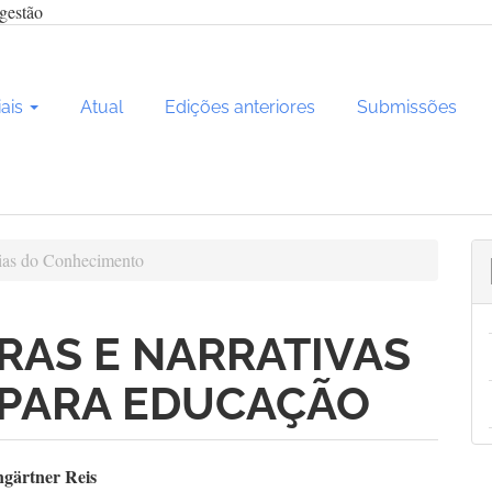
gestão
iais
Atual
Edições anteriores
Submissões
as do Conhecimento
RAS E NARRATIVAS
 PARA EDUCAÇÃO
teúdo
ngärtner Reis