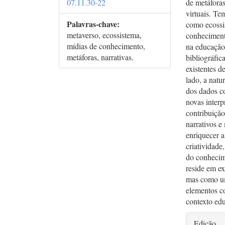
07.11.30-22
de metáfora
virtuais. Te
Palavras-chave:
como ecossi
metaverso, ecossistema,
conhecimento
mídias de conhecimento,
na educação
metáforas, narrativas.
bibliográfic
existentes d
lado, a natu
dos dados co
novas interp
contribuiçã
narrativos e
enriquecer a
criatividade
do conhecime
reside em e
mas como um
elementos co
contexto ed
Deta
Edição