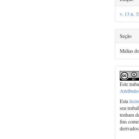
do
v. 13 n. 
arti
Seção
Mídias d
Este trab
Attributi
Esta
lice
seu traba
tenham de
fins comer
derivados