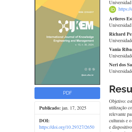
Universidad
lateral
do
https:
de
arti
Artieres E
Universidad
artigos
prin
Richard Pe
Universidad
Vania Riba
Universidad
Neri dos S
Universidad
Res
PDF
Objetivo: es
Publicado:
utilização 
jan. 17, 2025
relevante pa
DOI:
culturais e 
https://doi.org/10.29327/2650
e dispositiv