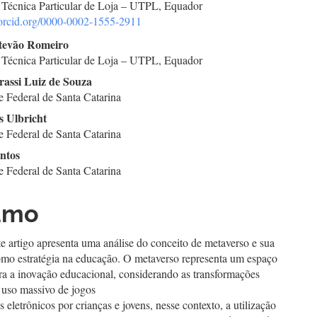
 Técnica Particular de Loja – UTPL, Equador
//orcid.org/0000-0002-1555-2911
go
stevão Romeiro
 Técnica Particular de Loja – UTPL, Equador
cipal
rassi Luiz de Souza
e Federal de Santa Catarina
s Ulbricht
e Federal de Santa Catarina
antos
e Federal de Santa Catarina
umo
te artigo apresenta uma análise do conceito de metaverso e sua
como estratégia na educação. O metaverso representa um espaço
ra a inovação educacional, considerando as transformações
o uso massivo de jogos
os eletrônicos por crianças e jovens, nesse contexto, a utilização