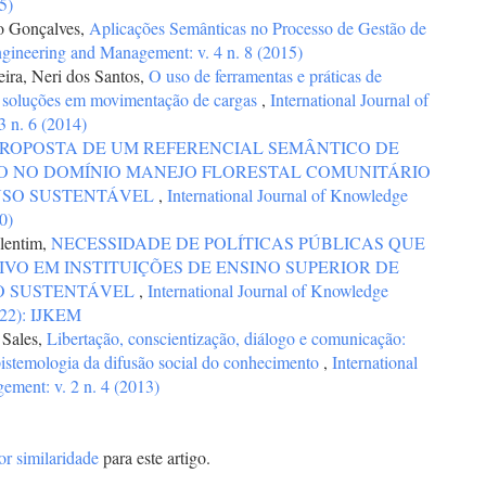
5)
o Gonçalves,
Aplicações Semânticas no Processo de Gestão de
ngineering and Management: v. 4 n. 8 (2015)
ira, Neri dos Santos,
O uso de ferramentas e práticas de
soluções em movimentação de cargas
,
International Journal of
 n. 6 (2014)
ROPOSTA DE UM REFERENCIAL SEMÂNTICO DE
 NO DOMÍNIO MANEJO FLORESTAL COMUNITÁRIO
USO SUSTENTÁVEL
,
International Journal of Knowledge
0)
lentim,
NECESSIDADE DE POLÍTICAS PÚBLICAS QUE
O EM INSTITUIÇÕES DE ENSINO SUPERIOR DE
O SUSTENTÁVEL
,
International Journal of Knowledge
022): IJKEM
 Sales,
Libertação, conscientização, diálogo e comunicação:
pistemologia da difusão social do conhecimento
,
International
ment: v. 2 n. 4 (2013)
or similaridade
para este artigo.