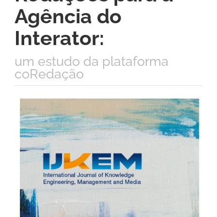
Agência do
Interator:
um estudo da plataforma
coRedação
Barra
lateral
de
artigos