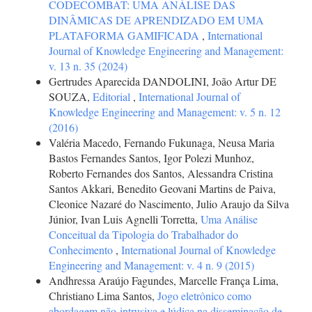
CODECOMBAT: UMA ANÁLISE DAS
DINÂMICAS DE APRENDIZADO EM UMA
PLATAFORMA GAMIFICADA
,
International
Journal of Knowledge Engineering and Management:
v. 13 n. 35 (2024)
Gertrudes Aparecida DANDOLINI, João Artur DE
SOUZA,
Editorial
,
International Journal of
Knowledge Engineering and Management: v. 5 n. 12
(2016)
Valéria Macedo, Fernando Fukunaga, Neusa Maria
Bastos Fernandes Santos, Igor Polezi Munhoz,
Roberto Fernandes dos Santos, Alessandra Cristina
Santos Akkari, Benedito Geovani Martins de Paiva,
Cleonice Nazaré do Nascimento, Julio Araujo da Silva
Júnior, Ivan Luis Agnelli Torretta,
Uma Análise
Conceitual da Tipologia do Trabalhador do
Conhecimento
,
International Journal of Knowledge
Engineering and Management: v. 4 n. 9 (2015)
Andhressa Araújo Fagundes, Marcelle França Lima,
Christiano Lima Santos,
Jogo eletrônico como
abordagem não-intrusiva e lúdica na disseminação de