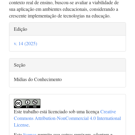
contexto real de ensino, buscou-se avaliar a viabilidade de
sua aplicação em ambientes educacionais, considerando a
crescente implementação de tecnologias na educação.
Detalhes
Edição
do
v. 14 (2025)
artigo
Seção
Mídias do Conhecimento
Este trabalho está licenciado sob uma licença
Creative
Commons Attribution-NonCommercial 4.0 International
License
.
Esta
licença
permite que outros remixem, adaptem e