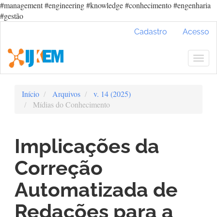
#management #engineering #knowledge #conhecimento #engenharia
#gestão
Navegação
Cadastro
Acesso
Principal
Conteúdo
principal
Togg
Barra
navig
Lateral
Início
Arquivos
v. 14 (2025)
Mídias do Conhecimento
Implicações da
Correção
Automatizada de
Redações para a